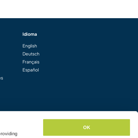
Idioma
English
Deutsch
Français
Español
es
OK
roviding