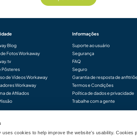
idade
Informações
ay Blog
Suporte ao usuário
a de Fotos Workaway
Segurança
ay.tv
FAQ
e Pôsteres
Seguro
so de Vídeos Workaway
Garantia de resposta de anfitriõ
adores Workaway
Termos e Condições
a de Afiliados
Política de dados e privacidade
Missão
Trabalhe com a gente
s
ensar Workaway...
uses cookies to help improve the website’s usability. Cookies p