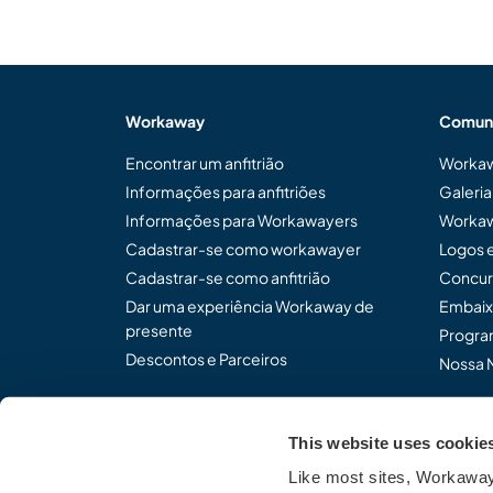
Workaway
Comun
Encontrar um anfitrião
Workaw
Informações para anfitriões
Galeri
Informações para Workawayers
Workaw
Cadastrar-se como workawayer
Logos 
Cadastrar-se como anfitrião
Concur
Dar uma experiência Workaway de
Embaix
presente
Program
Descontos e Parceiros
Nossa 
This website uses cookie
Compartilhe o modo de p
Like most sites, Workaway 