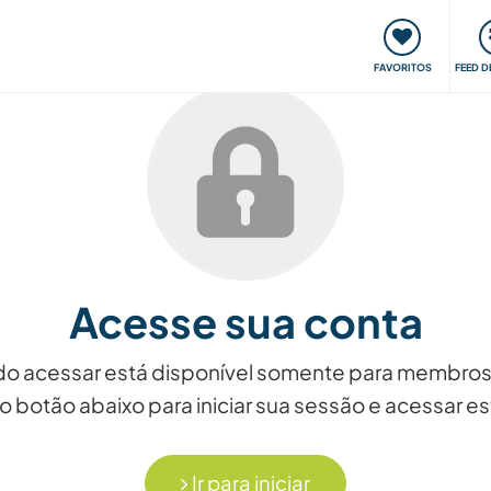
 funciona
Encontros e Eventos
Viaje e aprenda
C
FAVORITOS
FEED D
Acesse sua conta
ndo acessar está disponível somente para membros
o botão abaixo para iniciar sua sessão e acessar 
Ir para iniciar