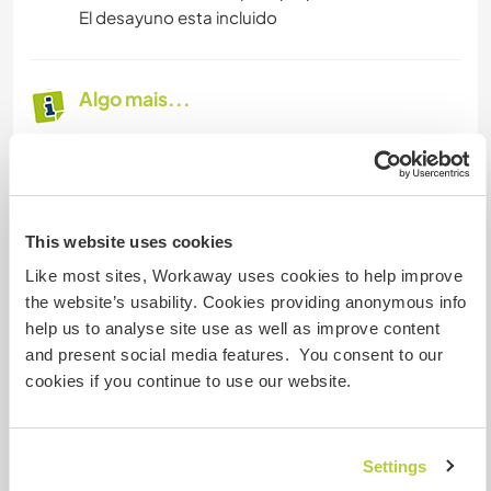
El desayuno esta incluido
Algo mais...
Exploring the city of Puerto Natales is just the
beginning of what you can do in Patagonia. You
have the enviable proximity to various national
parks, being just fifteen minutes away from the
This website uses cookies
bus station, the starting point for Torres del
Paine.
Like most sites, Workaway uses cookies to help improve
the website’s usability. Cookies providing anonymous info
Conocer la ciudad de Puerto Natales es solo el
help us to analyse site use as well as improve content
comienzo de lo que pueden realizar en la
and present social media features. You consent to our
Patagonia. Cuentan con envidiable cercanía a
cookies if you continue to use our website.
diversos parques nacionales, estando a quince
minutos de la estación de buses, punto de salida
hacia las Torres del Paine.
Settings