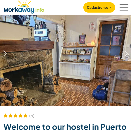
Skip to:
CONTENT
MAIN NAVIGATION
FOOTER
Cadastre-se
1
/
10
(5)
Welcome to our hostel in Puerto