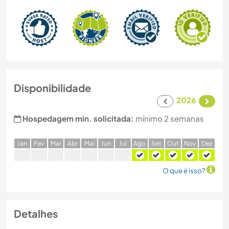
Disponibilidade
2026
Hospedagem min. solicitada:
mínimo 2 semanas
J
an
F
ev
M
ar
A
br
M
ai
J
un
J
ul
A
go
S
et
O
ut
N
ov
D
ez
O que é isso?
Detalhes