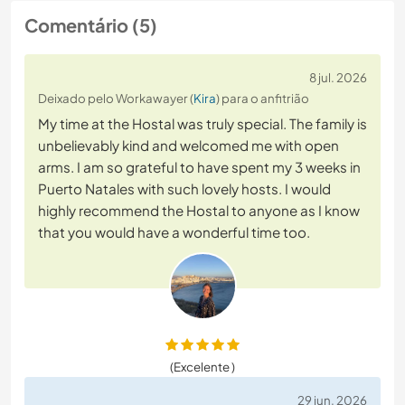
Comentário (5)
8 jul. 2026
Deixado pelo Workawayer (
Kira
) para o anfitrião
My time at the Hostal was truly special. The family is
unbelievably kind and welcomed me with open
arms. I am so grateful to have spent my 3 weeks in
Puerto Natales with such lovely hosts. I would
highly recommend the Hostal to anyone as I know
that you would have a wonderful time too.
(Excelente )
29 jun. 2026