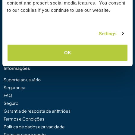
content and present social media features. You consent
Galeria de Fotos Workaway
to our cookies if you continue to use our website.
Workaway.tv
Logos e Pôsteres
Concurso de Vídeos Workaway
Settings
Embaixadores Workaway
Programa de Afiliados
Nossa Missão
OK
Informações
Suporte ao usuário
Segurança
FAQ
Seguro
Garantia de resposta de anfitriões
Termos e Condições
Política de dados e privacidade
Trabalhe com a gente