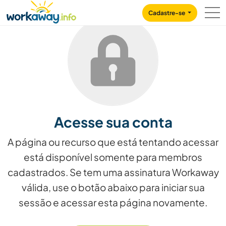
Skip to:
CONTENT
MAIN NAVIGATION
FOOTER
Cadastre-se
Acesse sua conta
A página ou recurso que está tentando acessar
está disponível somente para membros
cadastrados. Se tem uma assinatura Workaway
válida, use o botão abaixo para iniciar sua
sessão e acessar esta página novamente.