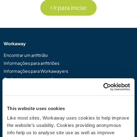
Ir para iniciar
Workaway
Encontrar um anfitrião
Informações para anfitriões
Informações para Workawayers
Cadastrar-se como workawayer
Cadastrar-se como anfitrião
Dar uma experiência Workaway de presente
Descontos e Parceiros
This website uses cookies
Like most sites, Workaway uses cookies to help improve
Comunidade
the website’s usability. Cookies providing anonymous
Workaway Blog
info help us to analyse site use as well as improve