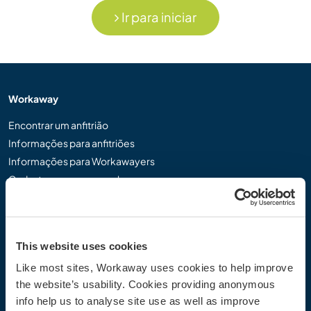
Ir para iniciar
Workaway
Encontrar um anfitrião
Informações para anfitriões
Informações para Workawayers
Cadastrar-se como workawayer
Cadastrar-se como anfitrião
Dar uma experiência Workaway de presente
Descontos e Parceiros
This website uses cookies
Like most sites, Workaway uses cookies to help improve
Comunidade
the website’s usability. Cookies providing anonymous
Workaway Blog
info help us to analyse site use as well as improve