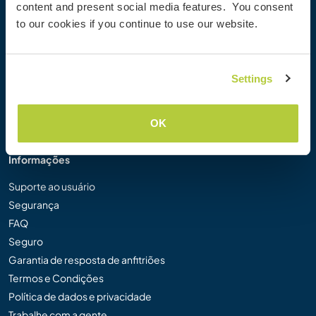
content and present social media features. You consent
Galeria de Fotos Workaway
to our cookies if you continue to use our website.
Workaway.tv
Logos e Pôsteres
Concurso de Vídeos Workaway
Settings
Embaixadores Workaway
Programa de Afiliados
Nossa Missão
OK
Informações
Suporte ao usuário
Segurança
FAQ
Seguro
Garantia de resposta de anfitriões
Termos e Condições
Política de dados e privacidade
Trabalhe com a gente