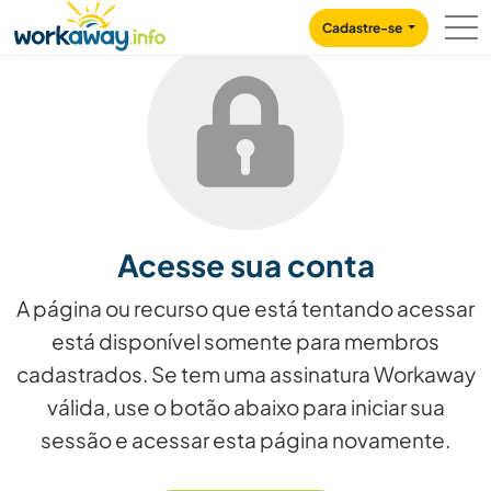
Skip to:
CONTENT
MAIN NAVIGATION
FOOTER
Cadastre-se
Acesse sua conta
A página ou recurso que está tentando acessar
está disponível somente para membros
cadastrados. Se tem uma assinatura Workaway
válida, use o botão abaixo para iniciar sua
sessão e acessar esta página novamente.