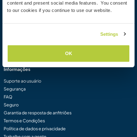
content and present social media features. You consent
Galeria de Fotos Workaway
to our cookies if you continue to use our website.
Workaway.tv
Logos e Pôsteres
Concurso de Vídeos Workaway
Settings
Embaixadores Workaway
Programa de Afiliados
Nossa Missão
OK
Informações
Suporte ao usuário
Segurança
FAQ
Seguro
Garantia de resposta de anfitriões
Termos e Condições
Política de dados e privacidade
Trabalhe com a gente