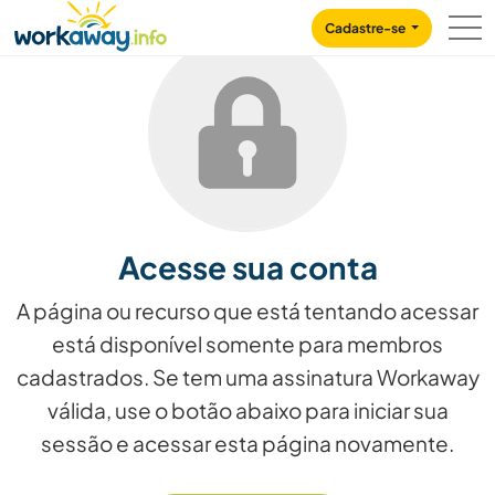
Skip to:
CONTENT
MAIN NAVIGATION
FOOTER
Cadastre-se
Acesse sua conta
A página ou recurso que está tentando acessar
está disponível somente para membros
cadastrados. Se tem uma assinatura Workaway
válida, use o botão abaixo para iniciar sua
sessão e acessar esta página novamente.