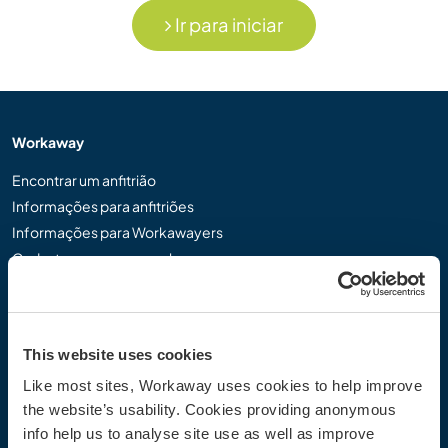
Ir para iniciar
Workaway
Encontrar um anfitrião
Informações para anfitriões
Informações para Workawayers
Cadastrar-se como workawayer
Cadastrar-se como anfitrião
Dar uma experiência Workaway de presente
Descontos e Parceiros
This website uses cookies
Like most sites, Workaway uses cookies to help improve
Comunidade
the website’s usability. Cookies providing anonymous
Workaway Blog
info help us to analyse site use as well as improve