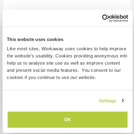
Quantos Workawayers pode
acomodar?
1
This website uses cookies
Like most sites, Workaway uses cookies to help improve
Meus animais / animais de
the website’s usability. Cookies providing anonymous info
estimação
help us to analyse site use as well as improve content
and present social media features. You consent to our
cookies if you continue to use our website.
Nº de ref. de anfitrião: 592399641638
Segurança do site
Settings
OK
Converse com Workawayers que já
visitaram este anfitrião