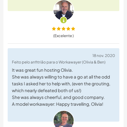
(Excelente )
18 nov. 2020
Feito pelo anfitrião para o Workawayer (Olivia & Ben)
It was great fun hosting Olivia.
She was always willing to have a go at all the odd
tasks I asked her to help with, (even the grouting,
which nearly defeated both of us!)
She was always cheerful, and good company.
A model workawayer: Happy travelling, Olivia!