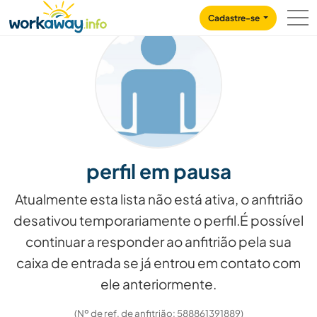
Skip to:
CONTENT
MAIN NAVIGATION
FOOTER
Cadastre-se
perfil em pausa
Atualmente esta lista não está ativa, o anfitrião
desativou temporariamente o perfil.É possível
continuar a responder ao anfitrião pela sua
caixa de entrada se já entrou em contato com
ele anteriormente.
(Nº de ref. de anfitrião: 588861391889)