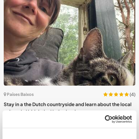
8)
(4)
Países Baixos
Stay in a the Dutch countryside and learn about the local
J
culture in Uddel, the Netherlands
N