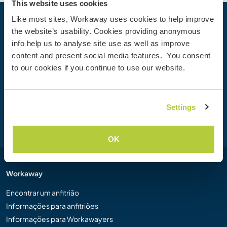
This website uses cookies
Like most sites, Workaway uses cookies to help improve
Sua próxima Aventura começa hoje
the website’s usability. Cookies providing anonymous
info help us to analyse site use as well as improve
Junte-se à comunidade Workaway hoje mesmo para
content and present social media features. You consent
descobrir experiências de viagem únicas com mais de
to our cookies if you continue to use our website.
50.000 oportunidades por todo o mundo.
Settings
Cadastre-se
OK
Workaway
Encontrar um anfitrião
Informações para anfitriões
Informações para Workawayers