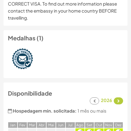
CORRECT VISA. To find out more information please
contact the embassy in your home country BEFORE
travelling.
Medalhas (1)
Disponibilidade
2026
Hospedagem min. solicitada:
1 mês ou mais
J
an
F
ev
M
ar
A
br
M
ai
J
un
J
ul
A
go
S
et
O
ut
N
ov
D
ez