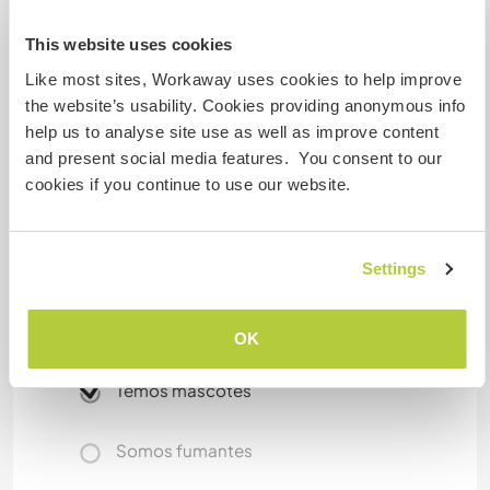
We are well connected to Monza, Lecco, Milano
This website uses cookies
and Como by bus or train. about 15-45 minutes.
Like most sites, Workaway uses cookies to help improve
The village where we live is small but very nice, it is
the website’s usability. Cookies providing anonymous info
a green area perfect if you ike to go by bycicle,
help us to analyse site use as well as improve content
jogging, or ride an horse!
and present social media features. You consent to our
cookies if you continue to use our website.
Mais alguns detalhes
Settings
Acesso à internet
Acesso à internet limitado
OK
Temos mascotes
Somos fumantes