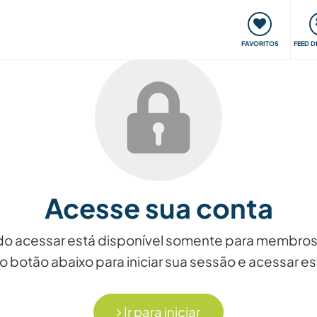
 funciona
Encontros e Eventos
Viaje e aprenda
C
FAVORITOS
FEED D
Acesse sua conta
ndo acessar está disponível somente para membros
o botão abaixo para iniciar sua sessão e acessar 
Ir para iniciar