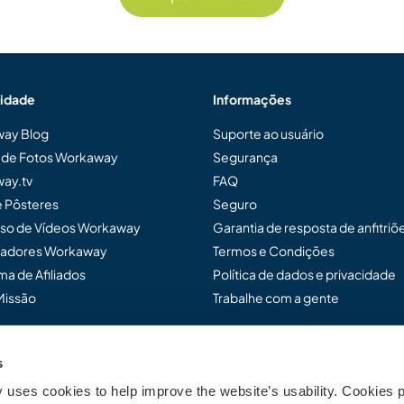
idade
Informações
ay Blog
Suporte ao usuário
a de Fotos Workaway
Segurança
ay.tv
FAQ
e Pôsteres
Seguro
so de Vídeos Workaway
Garantia de resposta de anfitriõ
adores Workaway
Termos e Condições
a de Afiliados
Política de dados e privacidade
Missão
Trabalhe com a gente
s
ensar Workaway...
uses cookies to help improve the website’s usability. Cookies p