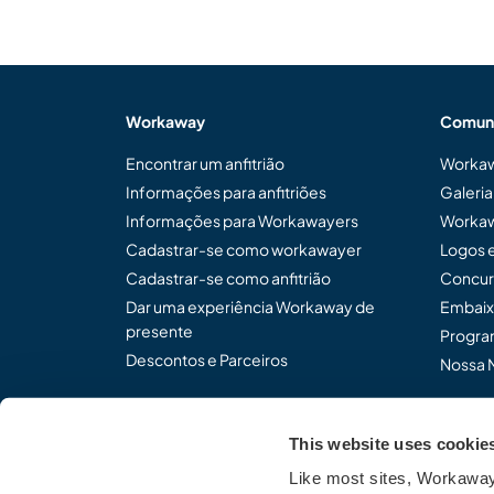
Workaway
Comun
Encontrar um anfitrião
Workaw
Informações para anfitriões
Galeri
Informações para Workawayers
Workaw
Cadastrar-se como workawayer
Logos 
Cadastrar-se como anfitrião
Concur
Dar uma experiência Workaway de
Embaix
presente
Program
Descontos e Parceiros
Nossa 
This website uses cookie
Compartilhe o modo de p
Like most sites, Workaway 