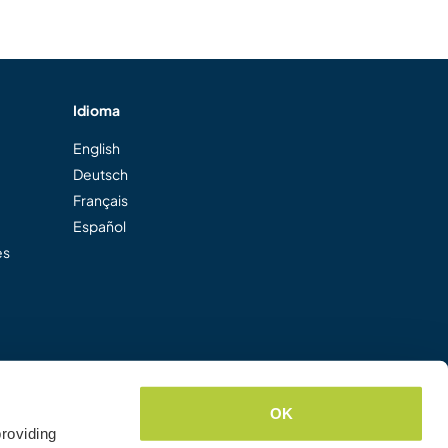
Idioma
English
Deutsch
Français
Español
es
OK
roviding