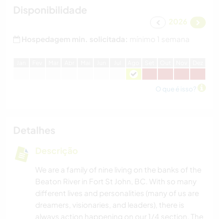
Disponibilidade
2026
Hospedagem min. solicitada:
mínimo 1 semana
J
an
F
ev
M
ar
A
br
M
ai
J
un
J
ul
A
go
S
et
O
ut
N
ov
D
ez
O que é isso?
Detalhes
Descrição
We are a family of nine living on the banks of the
Beaton River in Fort St John, BC. With so many
different lives and personalities (many of us are
dreamers, visionaries, and leaders), there is
always action happening on our 1/4 section. The