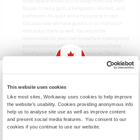
shop space about 500 ft away from the main
house. It has a gym, a livingroom, kitchen, and
bathroom. Its quiet and a nice place to rest.
Occasionally we have guests or an instructor
who stays there as well. You would be
responsible for your own breakfast making (and
possibly lunch) although we would purchase
food according to your preferences. Dinner
would be with the family most of the time. Suite
rules include no pets, no smoking, no drugs.
Information for those planning to
This website uses cookies
Algo mais...
visit Canada
Like most sites, Workaway uses cookies to help improve
Fort St John (7 min drive) is small but has great
the website’s usability. Cookies providing anonymous info
If you are NOT from Canada and planning to visit to
people and some fun coffee shops. We are near
help us to analyse site use as well as improve content
volunteer, work or study you will need the correct visa.
the mountains and there is always adventures
and present social media features. You consent to our
To find out more information you need to contact the
for the outdoor enthusiast.
cookies if you continue to use our website.
embassy in your home country before travelling.
Our expectations for anyone coming to work