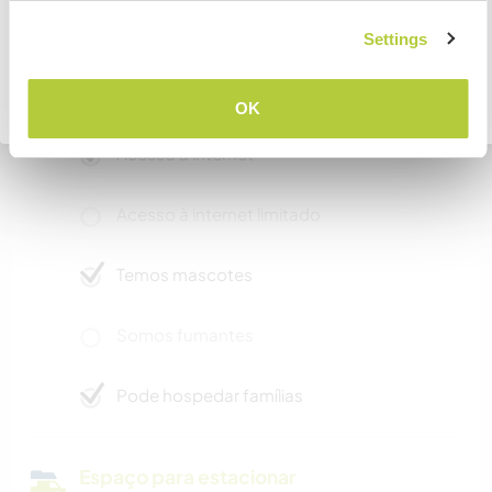
and play with us would be honesty, willingness to
learn new things, and you must enjoy kids :)
COMPREENDO
Settings
Voltar para a lista completa de anfitriões
OK
Mais alguns detalhes
Acesso à internet
Acesso à internet limitado
Temos mascotes
Somos fumantes
Pode hospedar famílias
Espaço para estacionar