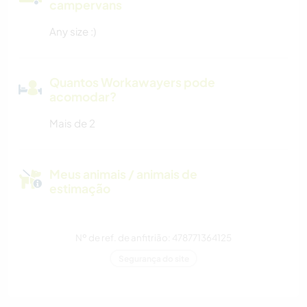
campervans
Any size :)
Quantos Workawayers pode
acomodar?
Mais de 2
Meus animais / animais de
estimação
Nº de ref. de anfitrião: 478771364125
Segurança do site