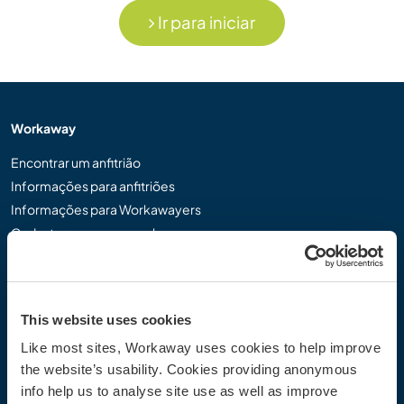
Ir para iniciar
Workaway
Encontrar um anfitrião
Informações para anfitriões
Informações para Workawayers
Cadastrar-se como workawayer
Cadastrar-se como anfitrião
Dar uma experiência Workaway de presente
Descontos e Parceiros
This website uses cookies
Like most sites, Workaway uses cookies to help improve
Comunidade
the website’s usability. Cookies providing anonymous
Workaway Blog
info help us to analyse site use as well as improve