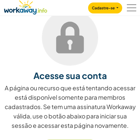
Skip to:
CONTENT
MAIN NAVIGATION
FOOTER
Cadastre-se
Acesse sua conta
A página ou recurso que está tentando acessar
está disponível somente para membros
cadastrados. Se tem uma assinatura Workaway
válida, use o botão abaixo para iniciar sua
sessão e acessar esta página novamente.