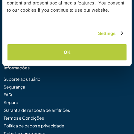
content and present social media features. You consent
Galeria de Fotos Workaway
to our cookies if you continue to use our website.
Workaway.tv
Logos e Pôsteres
Concurso de Vídeos Workaway
Settings
Embaixadores Workaway
Programa de Afiliados
Nossa Missão
OK
Informações
Suporte ao usuário
Segurança
FAQ
Seguro
Garantia de resposta de anfitriões
Termos e Condições
Política de dados e privacidade
Trabalhe com a gente