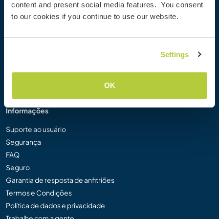
content and present social media features. You consent
Galeria de Fotos Workaway
to our cookies if you continue to use our website.
Workaway.tv
Logos e Pôsteres
Concurso de Vídeos Workaway
Settings
Embaixadores Workaway
Programa de Afiliados
Nossa Missão
OK
Informações
Suporte ao usuário
Segurança
FAQ
Seguro
Garantia de resposta de anfitriões
Termos e Condições
Política de dados e privacidade
Trabalhe com a gente