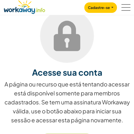
Skip to:
CONTENT
MAIN NAVIGATION
FOOTER
Cadastre-se
Acesse sua conta
A página ou recurso que está tentando acessar
está disponível somente para membros
cadastrados. Se tem uma assinatura Workaway
válida, use o botão abaixo para iniciar sua
sessão e acessar esta página novamente.