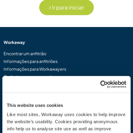
Ir para iniciar
Workaway
Encontrar um anfitrião
Informações para anfitriões
Informações para Workawayers
Cadastrar-se como workawayer
Cadastrar-se como anfitrião
Dar uma experiência Workaway de presente
Descontos e Parceiros
This website uses cookies
Like most sites, Workaway uses cookies to help improve
Comunidade
the website’s usability. Cookies providing anonymous
Workaway Blog
info help us to analyse site use as well as improve