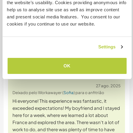
laissent à raconter des anecdotes sur leur vie et
the website’s usability. Cookies providing anonymous info
leur pays. Même s'ils ne connaissaient pas le
help us to analyse site use as well as improve content
français, ils ont essayé d'apprendre quelques
and present social media features. You consent to our
mots.
cookies if you continue to use our website.
Ils
… read more
Settings
OK
(Excelente )
27 ago. 2025
Deixado pelo Workawayer (
Sofia
) para o anfitrião
Hi everyone! This experience was fantastic, it
exceeded expectations! My boyfriend and I stayed
here for a week, where we learned a lot about
France and explored the area. There wasn't a lot of
work to do, and there was plenty of time to have