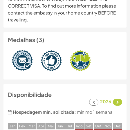
CORRECT VISA. To find out more information please
contact the embassy in your home country BEFORE
travelling.
Medalhas (3)
Disponibilidade
2026
Hospedagem min. solicitada:
mínimo 1 semana
J
an
F
ev
M
ar
A
br
M
ai
J
un
J
ul
A
go
S
et
O
ut
N
ov
D
ez