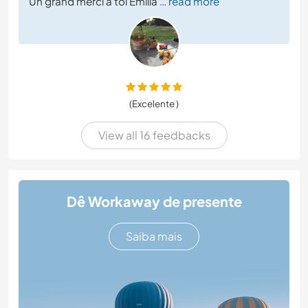
Un grand merci à toi Emilia
… read more
(Excelente )
View all 16 feedbacks
Dê Workaway de presente
Saiba mais