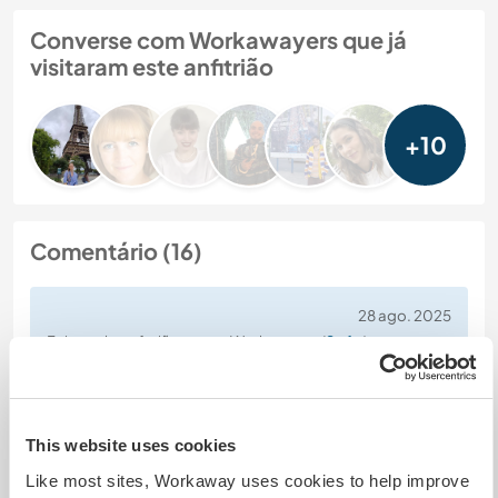
Converse com Workawayers que já
visitaram este anfitrião
+10
Comentário (16)
28 ago. 2025
Feito pelo anfitrião para o Workawayer (
Sofia
)
Sofia et Giovanni ont été des workaway très
agréables et sympathiques.
Respectueux, ils savent être discrets et garder les
This website uses cookies
lieux de vie propres.
Soif d'apprendre, ils aiment communiquer et se
Like most sites, Workaway uses cookies to help improve