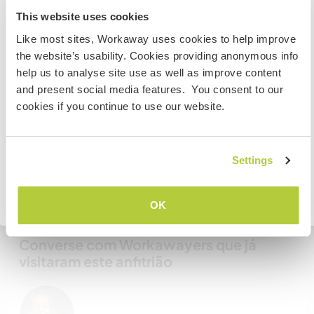
New Zealand
acomodar?
This website uses cookies
1
Like most sites, Workaway uses cookies to help improve
Se não for um cidadão da Austrália ou Nova Zelândia e
the website’s usability. Cookies providing anonymous info
estiver planejando trabalhar, voluntariar ou estudar,
help us to analyse site use as well as improve content
VOCÊ PRECISARÁ O VISTO ADEQUADO. Para obter mais
Meus animais / animais de
and present social media features. You consent to our
informações, é necessário entrar em contato com a
estimação
cookies if you continue to use our website.
embaixada localizada em seu país, ANTES de viajar.
Nº de ref. de anfitrião: 381466167698
COMPREENDO
Settings
Segurança do site
Voltar para a lista completa de anfitriões
OK
Converse com Workawayers que já
visitaram este anfitrião