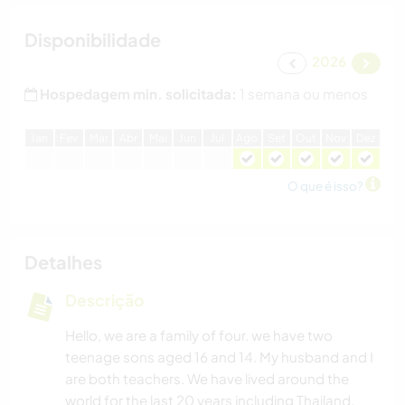
Disponibilidade
2026
Hospedagem min. solicitada:
1 semana ou menos
J
an
F
ev
M
ar
A
br
M
ai
J
un
J
ul
A
go
S
et
O
ut
N
ov
D
ez
O que é isso?
Detalhes
Descrição
Hello, we are a family of four. we have two
teenage sons aged 16 and 14. My husband and I
are both teachers. We have lived around the
world for the last 20 years including Thailand,