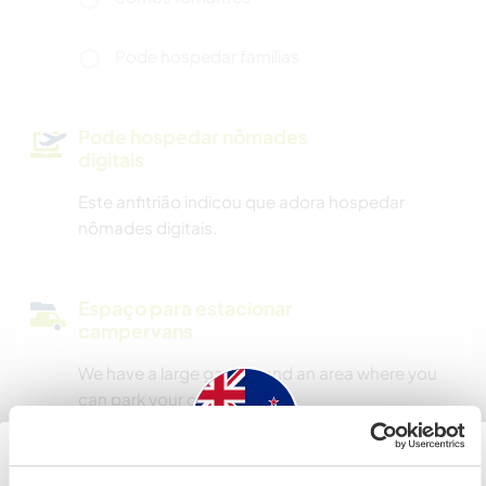
Pode hospedar famílias
Pode hospedar nômades
digitais
Este anfitrião indicou que adora hospedar
nômades digitais.
Espaço para estacionar
campervans
We have a large garden and an area where you
can park your camper-van.
Quantos Workawayers pode