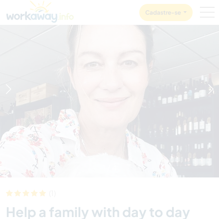
Skip to:
CONTENT
MAIN NAVIGATION
FOOTER
Cadastre-se
1
/
4
(1)
Help a family with day to day