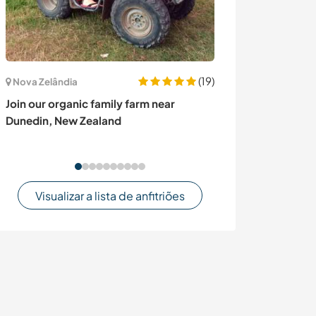
(19)
Nova Zelândia
Bulgária
Join our organic family farm near
Help build a ti
Dunedin, New Zealand
in a reviving v
Vratsa, Bulgari
Visualizar a lista de anfitriões