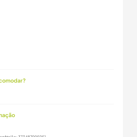
acomodar?
imação
 anfitrião: 373487995951