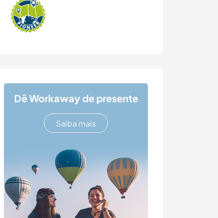
Dê Workaway de presente
Saiba mais