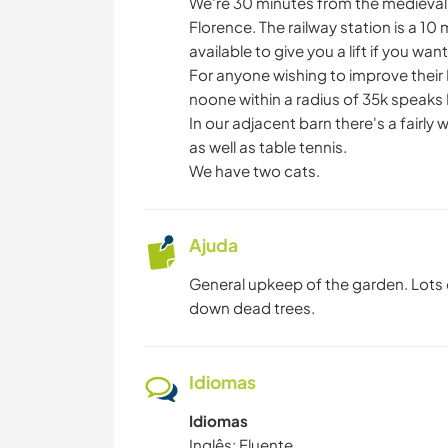
We're 30 minutes from the medieval
Florence. The railway station is a 1
available to give you a lift if you w
For anyone wishing to improve their I
noone within a radius of 35k speaks 
In our adjacent barn there's a fairl
as well as table tennis.
We have two cats.
Ajuda
General upkeep of the garden. Lots 
down dead trees.
Idiomas
Idiomas
Inglês: Fluente