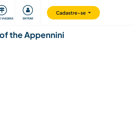
omunidade
Retribuindo
Segurança
Cadastre-se
E VIAGENS
ENTRAR
 of the Appennini