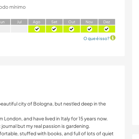
odo mínimo
J
un
J
ul
A
go
S
et
O
ut
N
ov
D
ez
O que é isso?
eautiful city of Bologna, but nestled deep in the
om London, and have lived in Italy for 15 years now.
 journal but my real passion is gardening.
ortable, stuffed with books, and full of lots of quiet