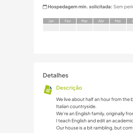
Hospedagem min. solicitada:
Sem perí
J
an
F
ev
M
ar
A
br
M
ai
Detalhes
Descrição
We live about half an hour from the b
Italian countryside.
We’re an English family, originally fr
I teach English and edit an academic
Our house is a bit rambling, but comf