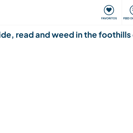
 funciona
Encontros e Eventos
Viaje e aprenda
C
FAVORITOS
FEED D
ide, read and weed in the foothills