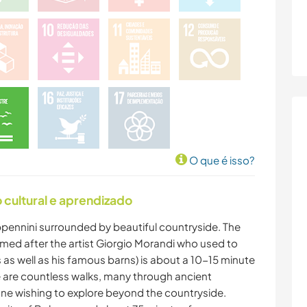
O que é isso?
cultural e aprendizado
 Appennini surrounded by beautiful countryside. The
amed after the artist Giorgio Morandi who used to
 as well as his famous barns) is about a 10-15 minute
re are countless walks, many through ancient
one wishing to explore beyond the countryside.