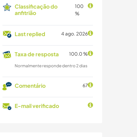
Classificação do
100
anfitrião
%
Last replied
4 ago. 2026
Taxa de resposta
100.0 %
Normalmente responde dentro 2 dias
Comentário
67
E-mail verificado