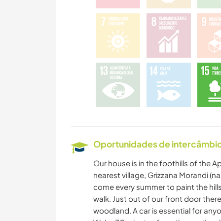
Oportunidades de intercâmbio 
Our house is in the foothills of the
nearest village, Grizzana Morandi (n
come every summer to paint the hills
walk. Just out of our front door the
woodland. A car is essential for any