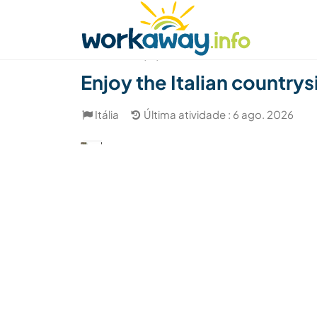
Skip to:
CONTENT
MAIN NAVIGATION
FOOTER
Achar anfitrião
Parceiro de viagem
Como
(31)
Enjoy the Italian countrys
Itália
Última atividade : 6 ago. 2026