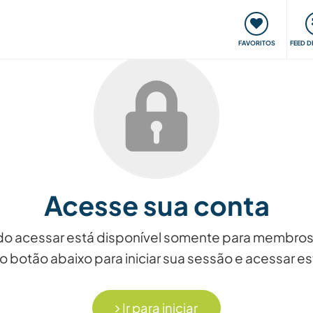
 funciona
Encontros e Eventos
Viaje e aprenda
C
FAVORITOS
FEED D
Acesse sua conta
ndo acessar está disponível somente para membros
o botão abaixo para iniciar sua sessão e acessar 
Ir para iniciar