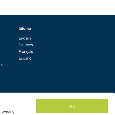
Idioma
English
Deutsch
Français
Español
es
OK
roviding