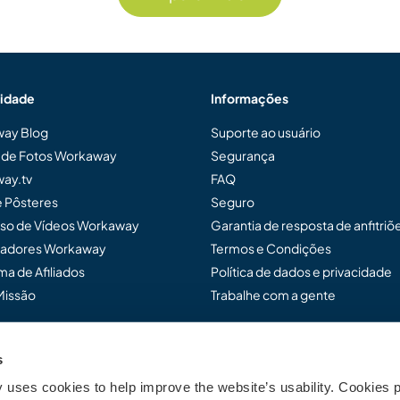
idade
Informações
ay Blog
Suporte ao usuário
a de Fotos Workaway
Segurança
ay.tv
FAQ
e Pôsteres
Seguro
so de Vídeos Workaway
Garantia de resposta de anfitriõ
adores Workaway
Termos e Condições
a de Afiliados
Política de dados e privacidade
Missão
Trabalhe com a gente
s
ensar Workaway...
uses cookies to help improve the website’s usability. Cookies p