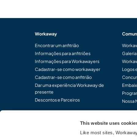
Workaway
Comun
Encontrar um anfitrião
Workaw
Informações para anfitriões
Galeri
Informações para Workawayers
Workaw
Cadastrar-se como workawayer
Logos 
Cadastrar-se como anfitrião
Concur
Dar uma experiência Workaway de
Embaix
presente
Program
Descontos e Parceiros
Nossa 
This website uses cookie
Compartilhe o modo de p
Like most sites, Workaway 