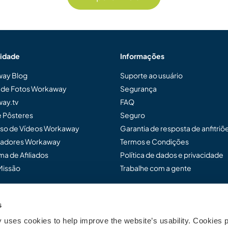
idade
Informações
ay Blog
Suporte ao usuário
a de Fotos Workaway
Segurança
ay.tv
FAQ
e Pôsteres
Seguro
so de Vídeos Workaway
Garantia de resposta de anfitriõ
adores Workaway
Termos e Condições
a de Afiliados
Política de dados e privacidade
Missão
Trabalhe com a gente
s
ensar Workaway...
uses cookies to help improve the website’s usability. Cookies p