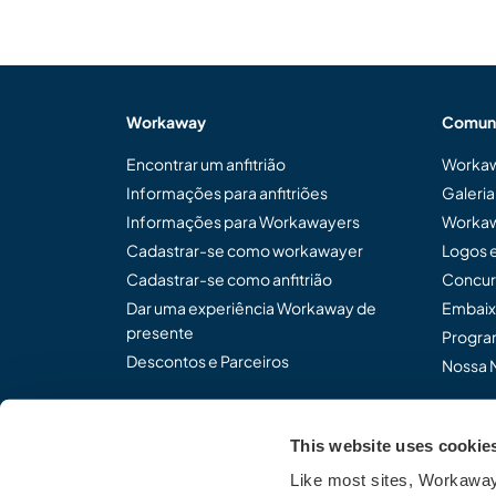
Workaway
Comun
Encontrar um anfitrião
Workaw
Informações para anfitriões
Galeri
Informações para Workawayers
Workaw
Cadastrar-se como workawayer
Logos 
Cadastrar-se como anfitrião
Concur
Dar uma experiência Workaway de
Embaix
presente
Program
Descontos e Parceiros
Nossa 
This website uses cookie
Compartilhe o modo de p
Like most sites, Workaway 