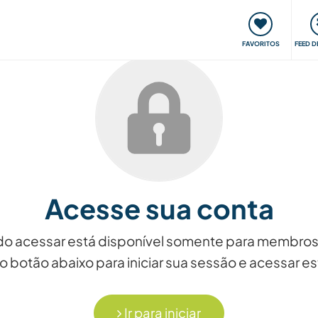
 funciona
Encontros e Eventos
Viaje e aprenda
C
FAVORITOS
FEED D
Acesse sua conta
ndo acessar está disponível somente para membros
o botão abaixo para iniciar sua sessão e acessar 
Ir para iniciar