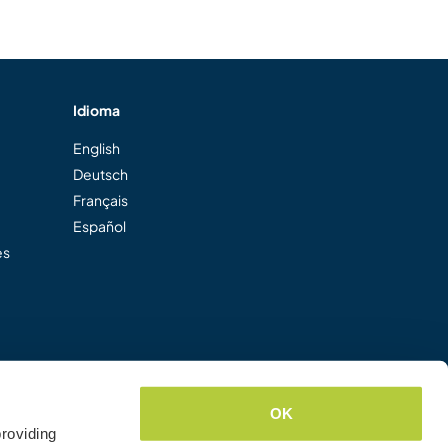
Idioma
English
Deutsch
Français
Español
es
OK
roviding