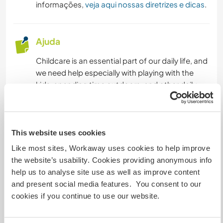
informações,
veja aqui nossas diretrizes e dicas
.
Ajuda
Childcare is an essential part of our daily life, and
we need help especially with playing with the
kids, spending time outdoors, and other daily
tasks. Our son is energetic and loves being
outside and building things, while our daughter is
cheerful and enjoys crafting and drawing. It’s
important to us that our daily life runs smoothly,
This website uses cookies
and we value a calm and relaxed home
Like most sites, Workaway uses cookies to help improve
atmosphere.
the website’s usability. Cookies providing anonymous info
help us to analyse site use as well as improve content
and present social media features. You consent to our
Idiomas
cookies if you continue to use our website.
Inglês: Fluente