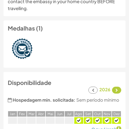
contact the embassy in your home country BEFORE
travelling.
Medalhas (1)
Disponibilidade
2026
Hospedagem min. solicitada:
Sem período mínimo
J
an
F
ev
M
ar
A
br
M
ai
J
un
J
ul
A
go
S
et
O
ut
N
ov
D
ez