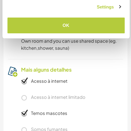
Finnish: Fluente
Settings
Swedish: Iniciante
OK
Acomodação
Own room and you can use shared space (eg.
kitchen,shower, sauna)
Mais alguns detalhes
Acesso à internet
Acesso à internet limitado
Temos mascotes
Somos fumantes