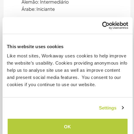
Alemão: Intermediário
Árabe: Iniciante
Este anfitrião oferece intercâmbio de idiomas
Este anfitrião indicou que tem interesse em
compartilhar seu idioma ou em aprender um
novo.
This website uses cookies
Entre em contato com ele para obter mais
Like most sites, Workaway uses cookies to help improve
informações.
the website’s usability. Cookies providing anonymous info
help us to analyse site use as well as improve content
and present social media features. You consent to our
Acomodação
cookies if you continue to use our website.
I will leave one bedroom to the girl will come.. we
are really and opened and super comfortable
family..kids are very easy too live with..and I am a
Settings
young mum inside out
OK