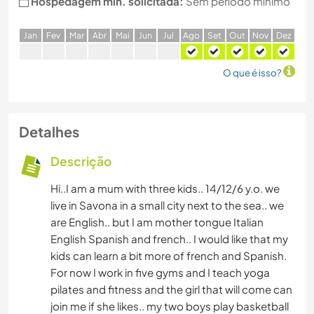
Hospedagem min. solicitada:
Sem período mínimo
J
an
F
ev
M
ar
A
br
M
ai
J
un
J
ul
A
go
S
et
O
ut
N
ov
D
ez
O que é isso?
Detalhes
Descrição
Hi..I am a mum with three kids.. 14/12/6 y.o. we
live in Savona in a small city next to the sea.. we
are English.. but I am mother tongue Italian
English Spanish and french.. I would like that my
kids can learn a bit more of french and Spanish.
For now I work in five gyms and I teach yoga
pilates and fitness and the girl that will come can
join me if she likes.. my two boys play basketball