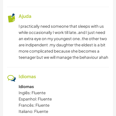
FITNESS
Ajuda
CICLISMO
I practically need someone that sleeps with us
PRAIA
while occasionally I work till late..and I just need
an extra eye on my youngest one..the other two
are indipendent .my daughter the eldest is a bit
more complicated because she becomes a
teenager but we will manage the behaviour ahah
Idiomas
Idiomas
Inglês: Fluente
Espanhol: Fluente
Francês: Fluente
Italiano: Fluente