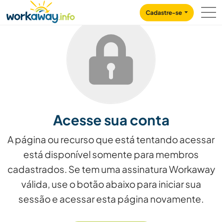
Skip to:
CONTENT
MAIN NAVIGATION
FOOTER
Cadastre-se
Acesse sua conta
A página ou recurso que está tentando acessar
está disponível somente para membros
cadastrados. Se tem uma assinatura Workaway
válida, use o botão abaixo para iniciar sua
sessão e acessar esta página novamente.