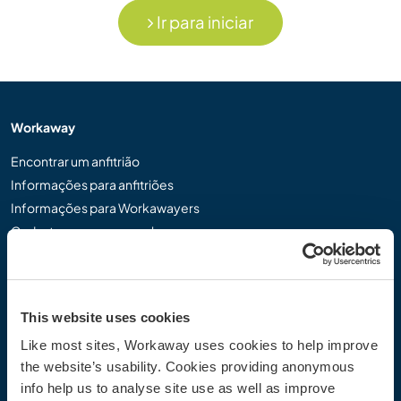
Ir para iniciar
Workaway
Encontrar um anfitrião
Informações para anfitriões
Informações para Workawayers
Cadastrar-se como workawayer
Cadastrar-se como anfitrião
Dar uma experiência Workaway de presente
Descontos e Parceiros
This website uses cookies
Like most sites, Workaway uses cookies to help improve
Comunidade
the website’s usability. Cookies providing anonymous
Workaway Blog
info help us to analyse site use as well as improve