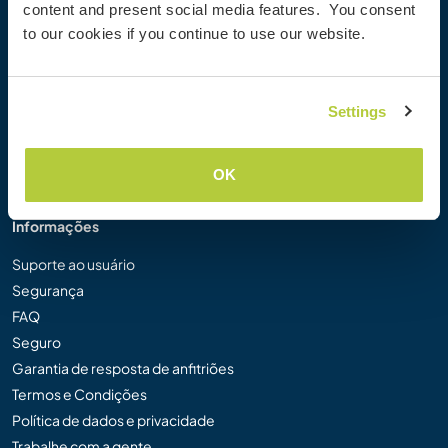
content and present social media features. You consent
Galeria de Fotos Workaway
to our cookies if you continue to use our website.
Workaway.tv
Logos e Pôsteres
Concurso de Vídeos Workaway
Settings
Embaixadores Workaway
Programa de Afiliados
Nossa Missão
OK
Informações
Suporte ao usuário
Segurança
FAQ
Seguro
Garantia de resposta de anfitriões
Termos e Condições
Política de dados e privacidade
Trabalhe com a gente