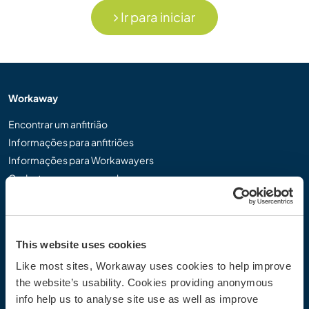
Ir para iniciar
Workaway
Encontrar um anfitrião
Informações para anfitriões
Informações para Workawayers
Cadastrar-se como workawayer
Cadastrar-se como anfitrião
Dar uma experiência Workaway de presente
Descontos e Parceiros
This website uses cookies
Like most sites, Workaway uses cookies to help improve
Comunidade
the website’s usability. Cookies providing anonymous
Workaway Blog
info help us to analyse site use as well as improve