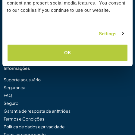
content and present social media features. You consent
Galeria de Fotos Workaway
to our cookies if you continue to use our website.
Workaway.tv
Logos e Pôsteres
Concurso de Vídeos Workaway
Settings
Embaixadores Workaway
Programa de Afiliados
Nossa Missão
OK
Informações
Suporte ao usuário
Segurança
FAQ
Seguro
Garantia de resposta de anfitriões
Termos e Condições
Política de dados e privacidade
Trabalhe com a gente