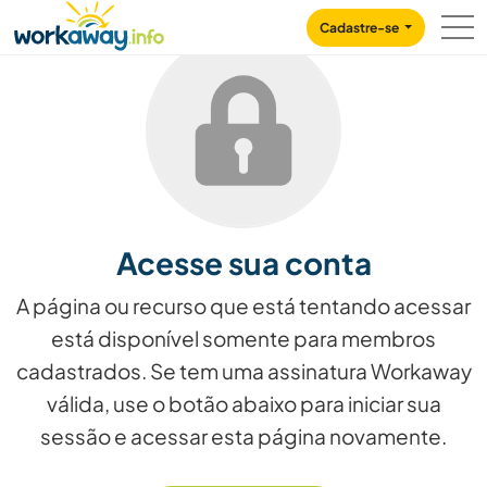
Skip to:
CONTENT
MAIN NAVIGATION
FOOTER
Cadastre-se
Acesse sua conta
A página ou recurso que está tentando acessar
está disponível somente para membros
cadastrados. Se tem uma assinatura Workaway
válida, use o botão abaixo para iniciar sua
sessão e acessar esta página novamente.