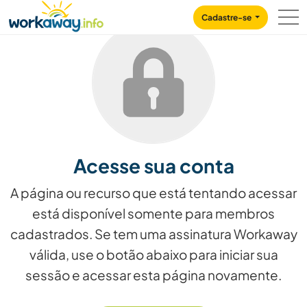
Skip to:
CONTENT
MAIN NAVIGATION
FOOTER
Cadastre-se
Acesse sua conta
A página ou recurso que está tentando acessar
está disponível somente para membros
cadastrados. Se tem uma assinatura Workaway
válida, use o botão abaixo para iniciar sua
sessão e acessar esta página novamente.