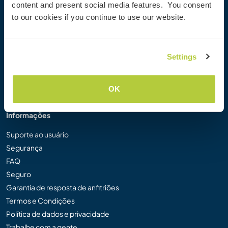
content and present social media features. You consent
Galeria de Fotos Workaway
to our cookies if you continue to use our website.
Workaway.tv
Logos e Pôsteres
Concurso de Vídeos Workaway
Settings
Embaixadores Workaway
Programa de Afiliados
Nossa Missão
OK
Informações
Suporte ao usuário
Segurança
FAQ
Seguro
Garantia de resposta de anfitriões
Termos e Condições
Política de dados e privacidade
Trabalhe com a gente