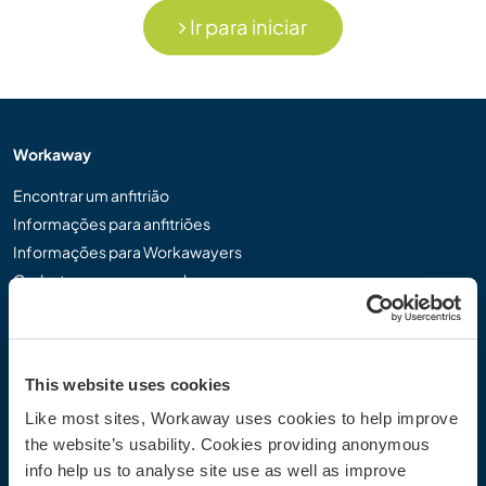
Ir para iniciar
Workaway
Encontrar um anfitrião
Informações para anfitriões
Informações para Workawayers
Cadastrar-se como workawayer
Cadastrar-se como anfitrião
Dar uma experiência Workaway de presente
Descontos e Parceiros
This website uses cookies
Like most sites, Workaway uses cookies to help improve
Comunidade
the website’s usability. Cookies providing anonymous
Workaway Blog
info help us to analyse site use as well as improve