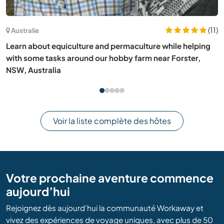
(3)
Espagne
Join us in the outdoors while learning how to live in
contact with Mother Earth in Vega de Villafufre, Spain
Voir la liste complète des hôtes
Votre prochaine aventure commence
aujourd’hui
Rejoignez dès aujourd’hui la communauté Workaway et
vivez des expériences de voyage uniques, avec plus de 50