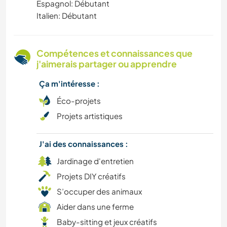
Espagnol: Débutant
Italien: Débutant
ARTS DU SPECTACLE
ANIMAUX
Compétences et connaissances que
j'aimerais partager ou apprendre
ACTIVITÉS EN PLEIN AIR
Ça m'intéresse :
RANDONNÉE
Éco-projets
Projets artistiques
CYCLISME
J'ai des connaissances :
MONTAGNE
Jardinage d'entretien
Projets DIY créatifs
SPORTS D'ÉQUIPE
S’occuper des animaux
NATURE
Aider dans une ferme
Baby-sitting et jeux créatifs