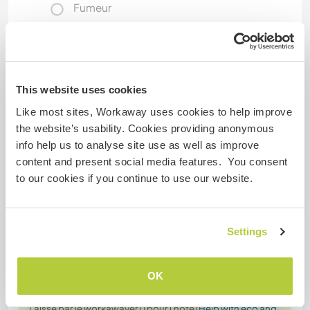
Fumeur
Permis de conduire
Allergies
This website uses cookies
Like most sites, Workaway uses cookies to help improve
Régime alimentaire spécial
the website’s usability. Cookies providing anonymous
info help us to analyse site use as well as improve
content and present social media features. You consent
Sécurité du site
to our cookies if you continue to use our website.
Settings
Feedback
OK
8 avr. 2026
Laissé par le workawayer () pour l'hôte (
Help with eco and