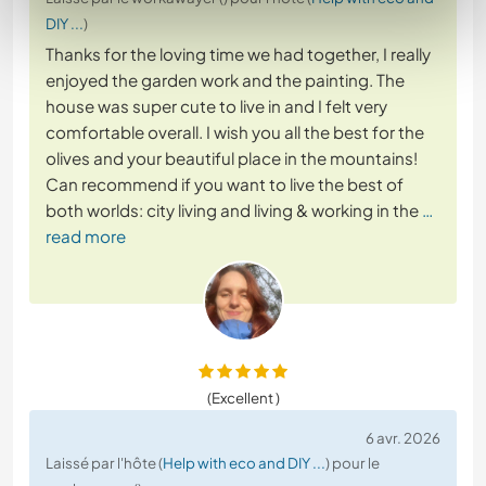
DIY ...
)
Thanks for the loving time we had together, I really
enjoyed the garden work and the painting. The
house was super cute to live in and I felt very
comfortable overall. I wish you all the best for the
olives and your beautiful place in the mountains!
Can recommend if you want to live the best of
both worlds: city living and living & working in the
…
read more
(Excellent )
6 avr. 2026
Laissé par l'hôte (
Help with eco and DIY ...
) pour le