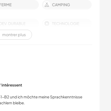
FERME
CAMPING
DEV. DURABLE
TECHNOLOGIE
montrer plus
ART ET DESIGN
m'intéressent
 B1-B2 und ich möchte meine Sprachkenntnisse