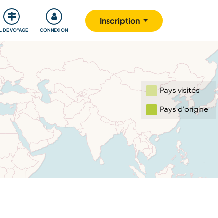
Communauté
S'impliquer
Sécurité
Inscription
IL DE VOYAGE
CONNEXION
Pays visités
Pays d’origine