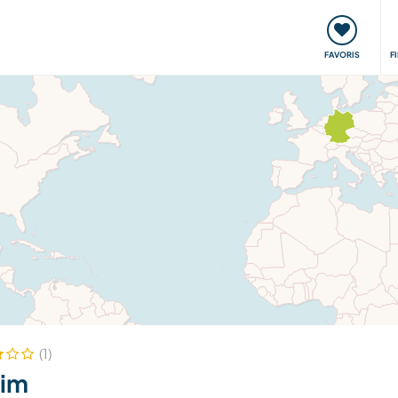
nt
Rencontres & Événements
Voyager, apprendre
FAVORIS
F
(1)
rim