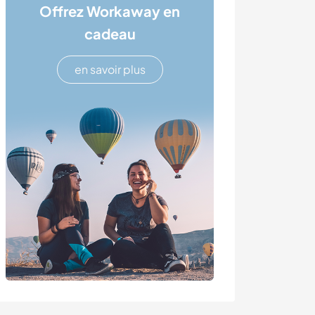
Offrez Workaway en
cadeau
en savoir plus