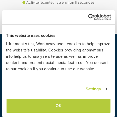
Activité récente : il y a environ 11 secondes
This website uses cookies
Like most sites, Workaway uses cookies to help improve
Workaway
the website’s usability. Cookies providing anonymous
info help us to analyse site use as well as improve
Trouver un hôte
content and present social media features. You consent
Informations pour les hôtes
to our cookies if you continue to use our website.
Informations pour les workawayers
S'inscrire comme workawayer
S'inscrire comme hôte
Settings
Offrir une expérience Workaway
Réductions et partenaires
OK
Communauté