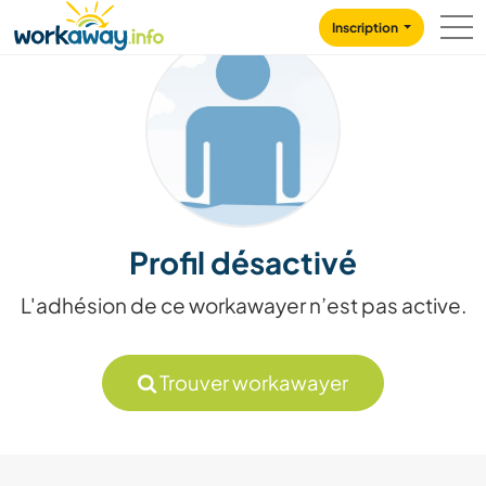
Skip to:
CONTENT
MAIN NAVIGATION
FOOTER
Inscription
Profil désactivé
L'adhésion de ce workawayer n’est pas active.
Trouver workawayer