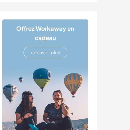
Offrez Workaway en
cadeau
en savoir plus