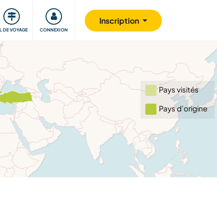
Communauté
S'impliquer
Sécurité
Inscription
IL DE VOYAGE
CONNEXION
Pays visités
Pays d’origine