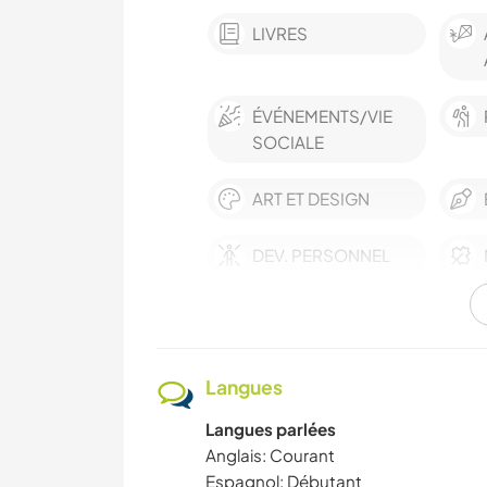
LIVRES
ÉVÉNEMENTS/VIE
SOCIALE
ART ET DESIGN
DEV. PERSONNEL
CULTURE
Langues
FILMS ET TÉLÉ
Langues parlées
DEV. DURABLE
Anglais: Courant
Espagnol: Débutant