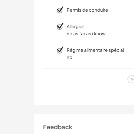
Permis de conduire
Allergies
no as far as i know
Régime alimentaire spécial
no
S
Feedback