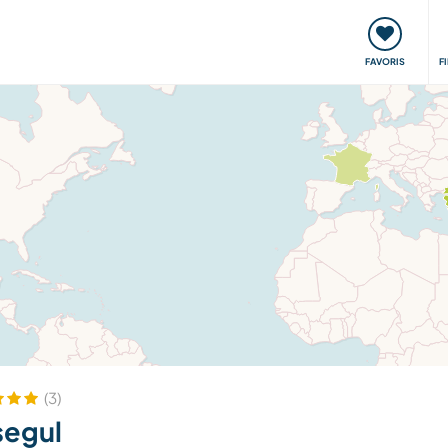
nt
Rencontres & Événements
Voyager, apprendre
FAVORIS
F
(3)
segul