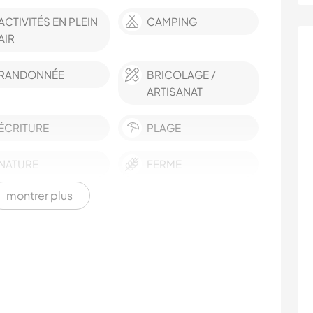
ACTIVITÉS EN PLEIN
CAMPING
AIR
RANDONNÉE
BRICOLAGE /
ARTISANAT
ÉCRITURE
PLAGE
NATURE
FERME
montrer plus
SPORTS
PHOTOGRAPHIE
D'AVENTURE
DANSE
JARDINAGE
LANGUES
ANIMAUX