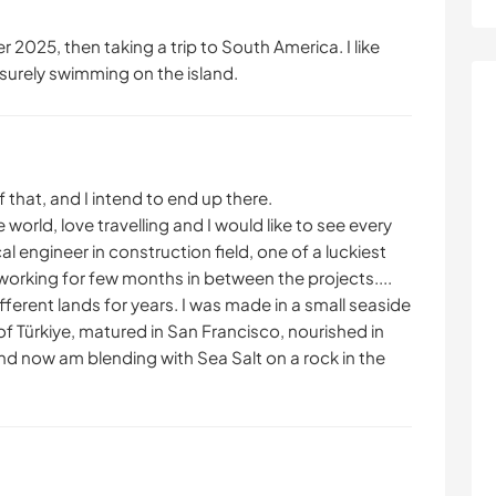
r 2025, then taking a trip to South America. I like
 surely swimming on the island.
f that, and I intend to end up there.
world, love travelling and I would like to see every
al engineer in construction field, one of a luckiest
orking for few months in between the projects....
different lands for years. I was made in a small seaside
s of Türkiye, matured in San Francisco, nourished in
, and now am blending with Sea Salt on a rock in the