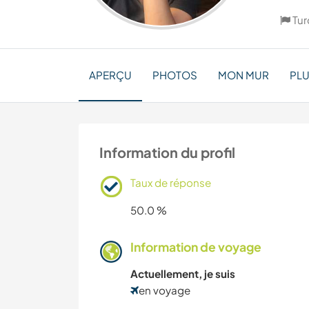
Tur
APERÇU
PHOTOS
MON MUR
PL
Information du profil
Taux de réponse
50.0 %
Information de voyage
Actuellement, je suis
en voyage