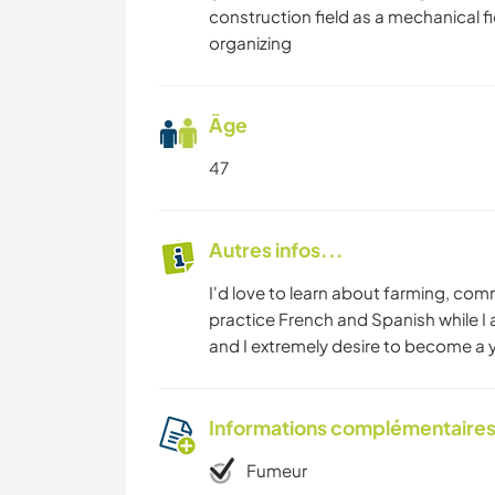
construction field as a mechanical f
organizing
Âge
47
Autres infos...
I'd love to learn about farming, comm
practice French and Spanish while I 
and I extremely desire to become a yo
Informations complémentaire
Fumeur