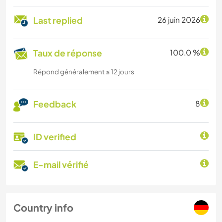
Last replied
26 juin 2026
Taux de réponse
100.0 %
Répond généralement ≤ 12 jours
Feedback
8
ID verified
E-mail vérifié
Country info