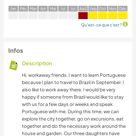
J
an
F
év
M
ar
A
vr
M
ai
J
ui
J
ui
A
oû
S
ep
O
ct
N
ov
D
éc
Qu'est-ce que c'est ?
Infos
Description
Hi, workaway friends. I want to learn Portuguese
because I plan to travel to Brazil in September. I
also like to work away there. I would be very
happy if someone from Brazil would like to stay
with us for a few days or weeks and speak
Portuguese with me. During this time, we can
explore the city together, go on excursions, eat
together and do the necessary work around the
house and garden. Our three daughters have