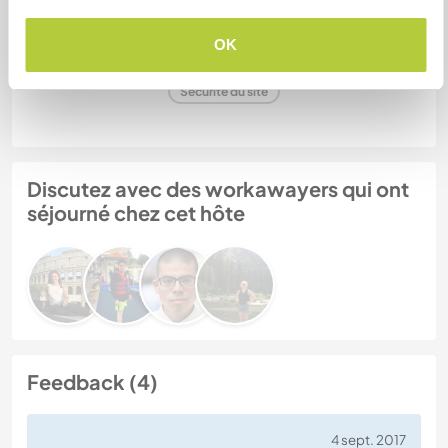
OK
N° de référence hôte : 923769158262
Sécurité du site
Discutez avec des workawayers qui ont
séjourné chez cet hôte
Feedback (4)
4 sept. 2017