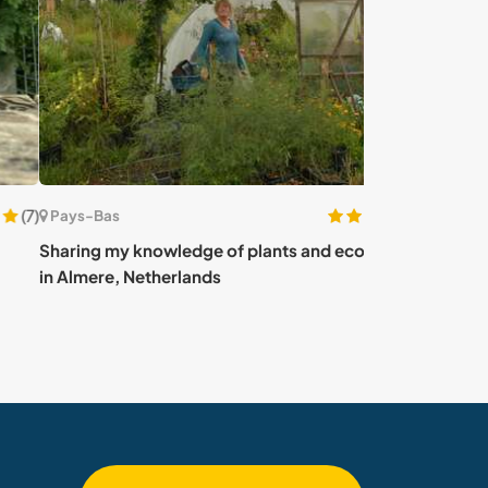
(17)
s-Bas
Pays-Bas
ing my knowledge of plants and eco projects
Help with our 
mere, Netherlands
exploring Meld