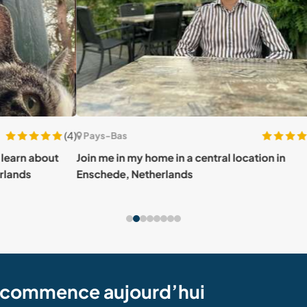
(4)
(7)
Pays-Bas
Pay
ut
Join me in my home in a central location in
Shar
Enschede, Netherlands
in Al
e commence aujourd’hui