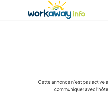
Skip to:
CONTENT
MAIN NAVIGATION
FOOTER
Trouver hôte
Covoyager
Fonctionneme
Cette annonce n'est pas active a
communiquer avec l’hôte 