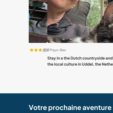
(8)
Pays-Bas
 of
Stay in a the Dutch countryside and learn abo
the local culture in Uddel, the Netherlands
Votre prochaine aventur