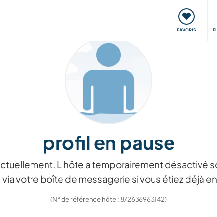
nt
Rencontres & Événements
Voyager, apprendre
FAVORIS
F
profil en pause
ctuellement. L'hôte a temporairement désactivé so
via votre boîte de messagerie si vous étiez déjà
(N° de référence hôte : 872636963142)