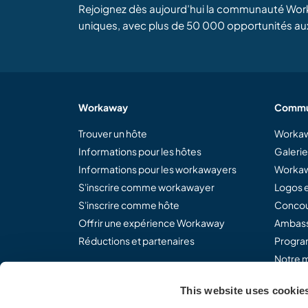
Rejoignez dès aujourd’hui la communauté Wor
uniques, avec plus de 50 000 opportunités au
Workaway
Commu
Trouver un hôte
Workaw
Informations pour les hôtes
Galeri
Informations pour les workawayers
Workaw
S'inscrire comme workawayer
Logos e
S'inscrire comme hôte
Concou
Offrir une expérience Workaway
Ambass
Réductions et partenaires
Program
Notre m
This website uses cookie