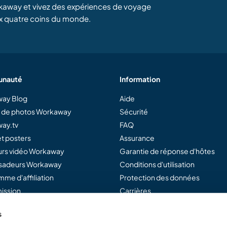
kaway et vivez des expériences de voyage
x quatre coins du monde.
nauté
Information
ay Blog
Aide
e de photos Workaway
Sécurité
ay.tv
FAQ
t posters
Assurance
rs vidéo Workaway
Garantie de réponse d'hôtes
adeurs Workaway
Conditions d'utilisation
me d'affiliation
Protection des données
ission
Carrières
s