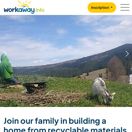
Skip to:
CONTENT
MAIN NAVIGATION
FOOTER
Inscription
1
/
4
Join our family in building a
home from recyclable materials