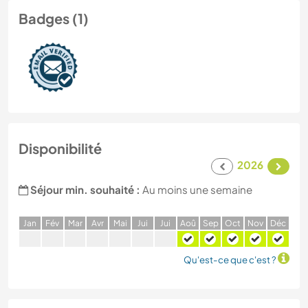
Badges (1)
Disponibilité
2026
Séjour min. souhaité :
Au moins une semaine
J
an
F
év
M
ar
A
vr
M
ai
J
ui
J
ui
A
oû
S
ep
O
ct
N
ov
D
éc
Qu'est-ce que c'est ?