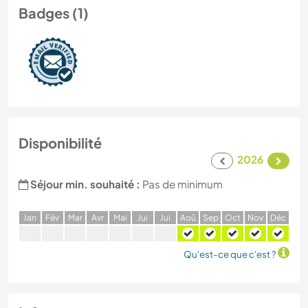
Badges (1)
Disponibilité
2026
Séjour min. souhaité :
Pas de minimum
J
an
F
év
M
ar
A
vr
M
ai
J
ui
J
ui
A
oû
S
ep
O
ct
N
ov
D
éc
Qu'est-ce que c'est ?