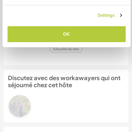
Settings
Mes animaux
OK
N° de référence hôte : 946917228321
Sécurité du site
Discutez avec des workawayers qui ont
séjourné chez cet hôte