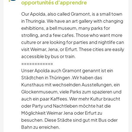
BRICOLAGE / ARTISANAT
opportunités d'apprendre
Our Apolda, also called Gramont, is a small town
RANDONNÉE
in Thuringia. We have an art gallery with changing
exhibitions, a bell museum, many parks for
CAMPING
strolling, and a few cafes. Those who want more
culture or are looking for parties and nightlife can
SOIN DES PLANTES
visit Weimar, Jena, or Erfurt. These cities are easily
accessible by bus or train.
ACTIVITÉS EN PLEIN AIR
============
Unser Apolda auch Gramont genannt ist ein
Städtchen in Thüringen .Wir haben das
CYCLISME
Kunsthaus mit wechselnden Ausstellungen, ein
Glockenmuseum, viele Parks zum spazieren und
auch ein paar Kaffees. Wer mehr Kultur braucht
oder Party und Nachtleben möchte hat die
Möglichkeit Weimar Jena oder Erfurt zu
besuchen. Diese Städte sind gut mit Bus oder
Bahn zu erreichen.