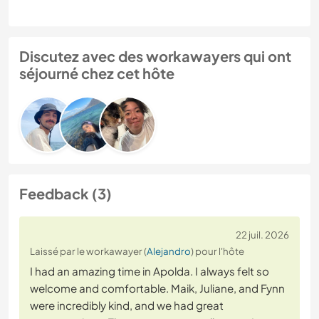
Discutez avec des workawayers qui ont
séjourné chez cet hôte
Feedback (3)
22 juil. 2026
Laissé par le workawayer (
Alejandro
) pour l'hôte
I had an amazing time in Apolda. I always felt so
welcome and comfortable. Maik, Juliane, and Fynn
were incredibly kind, and we had great