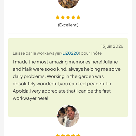
(Excellent )
15 juin 2026
Laissé par le workawayer (
LIZ0220
) pour l'hôte
I made the most amazing memories here! Juliane
and Maik were sooo kind, always helping me solve
daily problems. Working in the garden was
absolutely wonderful,you can feel peaceful in
Apolda.i very appreciate that i can be the first
workwayer here!