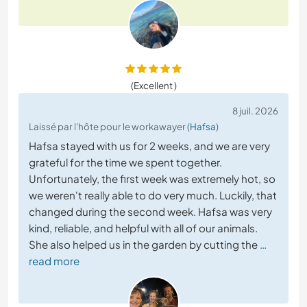
(Excellent )
8 juil. 2026
Laissé par l'hôte pour le workawayer (
Hafsa
)
Hafsa stayed with us for 2 weeks, and we are very
grateful for the time we spent together.
Unfortunately, the first week was extremely hot, so
we weren't really able to do very much. Luckily, that
changed during the second week. Hafsa was very
kind, reliable, and helpful with all of our animals.
She also helped us in the garden by cutting the
…
read more