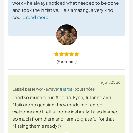
work - he always noticed what needed to be done
and took the initiative. He's amazing, a very kind
soul
… read more
(Excellent )
16 juil. 2026
Laissé par le workawayer (
Hafsa
) pour l'hôte
I had so much fun in Apolda. Fynn, Julianne and
Maik are so genuine; they made me feel so
welcome and I felt at home instantly. I also learned
so much from them and I am so grateful for that.
Missing them already :)