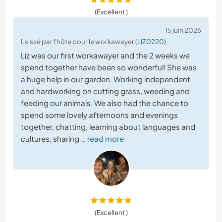
(Excellent )
15 juin 2026
Laissé par l'hôte pour le workawayer (
LIZ0220
)
Liz was our first workawayer and the 2 weeks we
spend together have been so wonderful! She was
a huge help in our garden. Working independent
and hardworking on cutting grass, weeding and
feeding our animals. We also had the chance to
spend some lovely afternoons and evenings
together, chatting, learning about languages and
cultures, sharing
… read more
(Excellent )