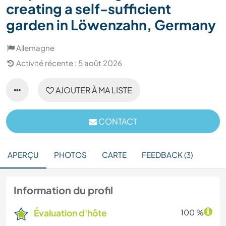
creating a self-sufficient
garden in Löwenzahn, Germany
Allemagne
Activité récente : 5 août 2026
AJOUTER À MA LISTE
CONTACT
APERÇU
PHOTOS
CARTE
FEEDBACK (3)
Information du profil
Évaluation d'hôte
100 %