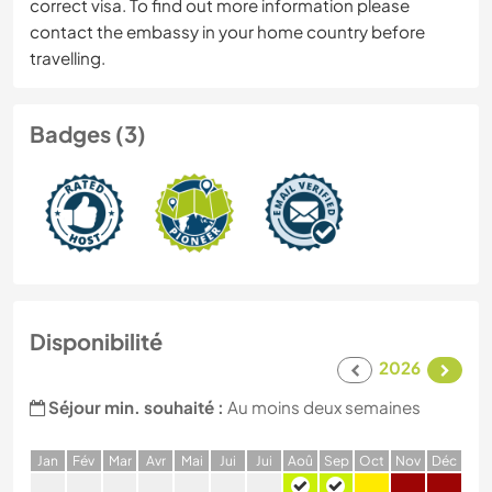
correct visa. To find out more information please
contact the embassy in your home country before
travelling.
Badges (3)
Disponibilité
2026
Séjour min. souhaité :
Au moins deux semaines
J
an
F
év
M
ar
A
vr
M
ai
J
ui
J
ui
A
oû
S
ep
O
ct
N
ov
D
éc