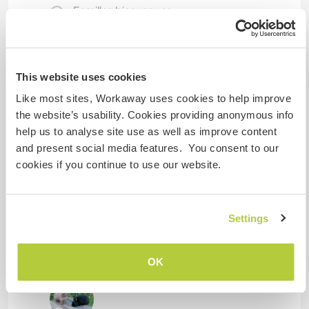
Familles bienvenues
Combien de volontaires
pouvez-vous accueillir ?
This website uses cookies
Like most sites, Workaway uses cookies to help improve
Plus de 2
the website’s usability. Cookies providing anonymous info
help us to analyse site use as well as improve content
and present social media features. You consent to our
Mes animaux
cookies if you continue to use our website.
Settings
Bees
Okay that's not our bees, that's Fynn xD
OK