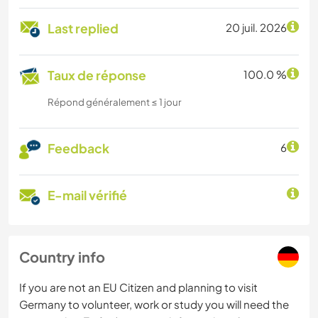
Last replied
20 juil. 2026
Taux de réponse
100.0 %
Répond généralement ≤ 1 jour
Feedback
6
E-mail vérifié
Country info
If you are not an EU Citizen and planning to visit
Germany to volunteer, work or study you will need the