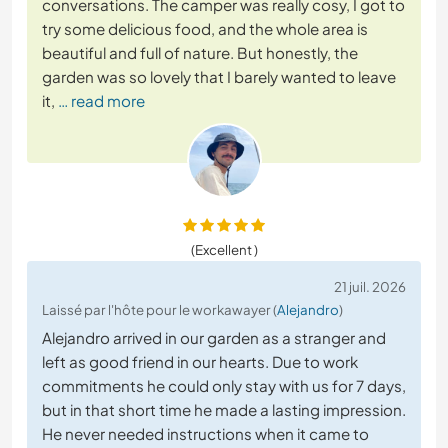
conversations. The camper was really cosy, I got to
try some delicious food, and the whole area is
beautiful and full of nature. But honestly, the
garden was so lovely that I barely wanted to leave
it,
… read more
(Excellent )
21 juil. 2026
Laissé par l'hôte pour le workawayer (
Alejandro
)
Alejandro arrived in our garden as a stranger and
left as good friend in our hearts. Due to work
commitments he could only stay with us for 7 days,
but in that short time he made a lasting impression.
He never needed instructions when it came to