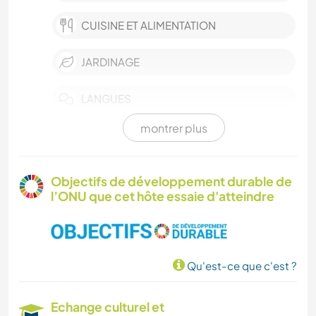
CUISINE ET ALIMENTATION
JARDINAGE
LANGUES
montrer plus
FERME
DEV. DURABLE
Objectifs de développement durable de
l’ONU que cet hôte essaie d'atteindre
ANIMAUX DE COMPAGNIE
LGBT+
Qu'est-ce que c'est ?
MENUISERIE
Echange culturel et