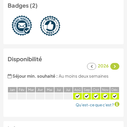
Badges (2)
Disponibilité
2026
Séjour min. souhaité :
Au moins deux semaines
J
an
F
év
M
ar
A
vr
M
ai
J
ui
J
ui
A
oû
S
ep
O
ct
N
ov
D
éc
Qu'est-ce que c'est ?