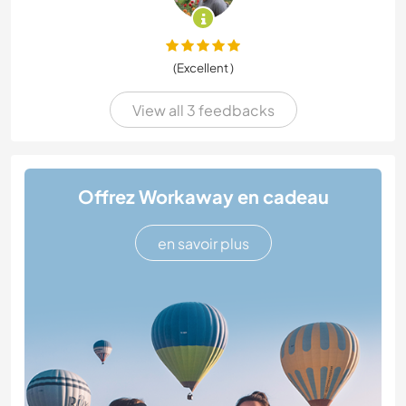
(Excellent )
View all 3 feedbacks
Offrez Workaway en cadeau
en savoir plus