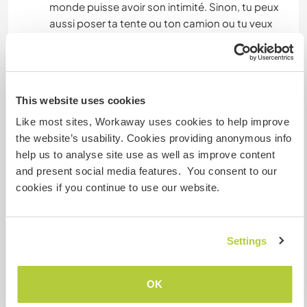
monde puisse avoir son intimité. Sinon, tu peux
aussi poser ta tente ou ton camion ou tu veux
sur le terrain. Les toilettes sont dehors et sèches,
la douche a l'intérieur et mouillée-chaude.
Amène tes bottes et/ou chaussures de travail,
vêtements de travail et gants si possible.
This website uses cookies
Comme petite info a part : on se sert de la
Like most sites, Workaway uses cookies to help improve
technologie moderne comme tout le monde ajd
the website’s usability. Cookies providing anonymous info
mais on aime bien que les portables et
help us to analyse site use as well as improve content
ordinateurs restent loin des espaces partagés
and present social media features. You consent to our
comme la cuisine et le salon. Pour nous, c'est
cookies if you continue to use our website.
des endroits qui servent au partage. Pas de
problème de se retirer pour faire des appels,
écrire des message, envoyer des photos etc.
Settings
mais pas quand t'as un humain en face de toi.
OK
Autres infos...