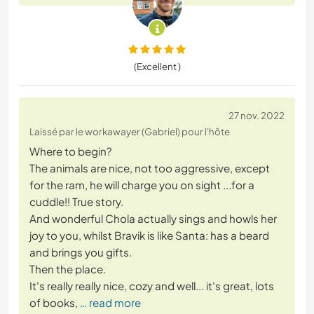
(Excellent )
27 nov. 2022
Laissé par le workawayer (Gabriel) pour l'hôte
Where to begin?
The animals are nice, not too aggressive, except
for the ram, he will charge you on sight ...for a
cuddle!! True story.
And wonderful Chola actually sings and howls her
joy to you, whilst Bravik is like Santa: has a beard
and brings you gifts.
Then the place.
It's really really nice, cozy and well... it's great, lots
of books,
… read more