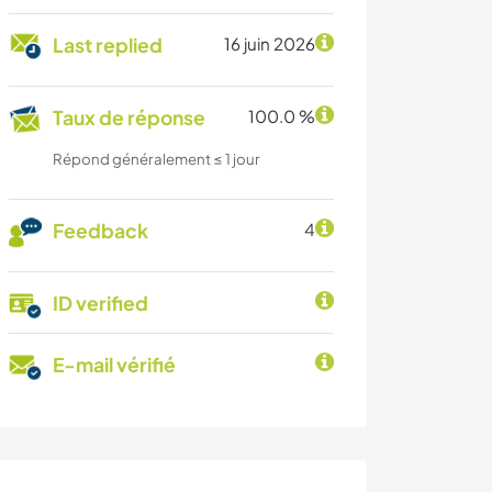
Last replied
16 juin 2026
Taux de réponse
100.0 %
Répond généralement ≤ 1 jour
Feedback
4
ID verified
E-mail vérifié