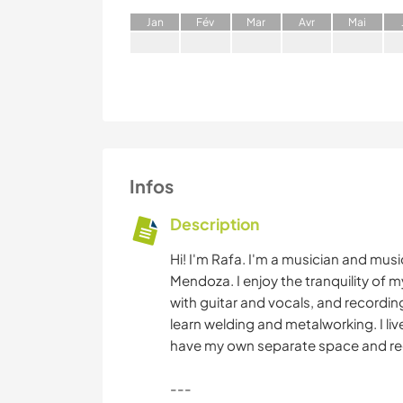
J
an
F
év
M
ar
A
vr
M
ai
Infos
Description
Hi! I'm Rafa. I'm a musician and music
Mendoza. I enjoy the tranquility of 
with guitar and vocals, and recordin
learn welding and metalworking. I liv
have my own separate space and re
---