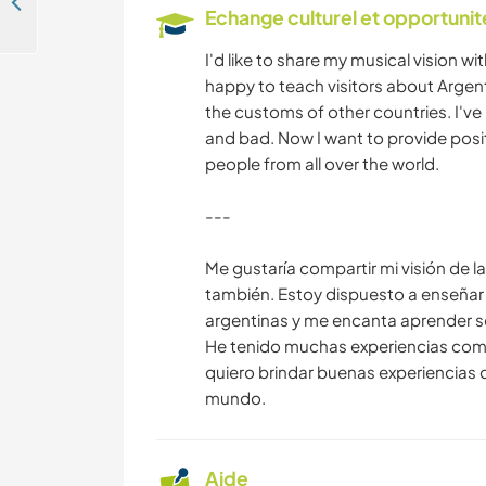
Wine and gastronomy experience in a rural area in Angaco, San Juan, Argentina
Echange culturel et opportuni
I'd like to share my musical vision w
happy to teach visitors about Argen
the customs of other countries. I'
and bad. Now I want to provide posi
people from all over the world.
---
Me gustaría compartir mi visión de l
también. Estoy dispuesto a enseñar a
argentinas y me encanta aprender s
He tenido muchas experiencias com
quiero brindar buenas experiencias
mundo.
Aide