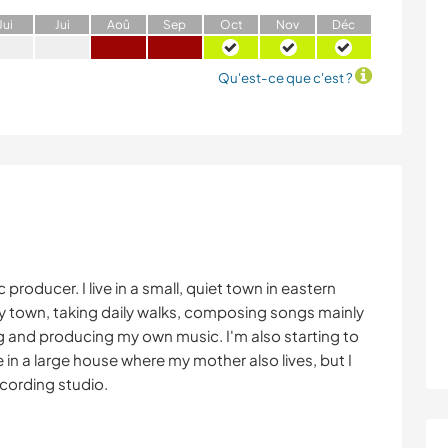
J
ui
J
ui
A
oû
S
ep
O
ct
N
ov
D
éc
Qu'est-ce que c'est ?
 producer. I live in a small, quiet town in eastern
my town, taking daily walks, composing songs mainly
g and producing my own music. I'm also starting to
e in a large house where my mother also lives, but I
cording studio.