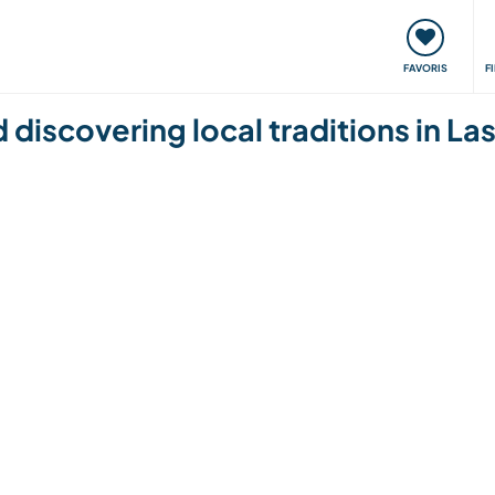
nt
Rencontres & Événements
Voyager, apprendre
FAVORIS
F
 discovering local traditions in La