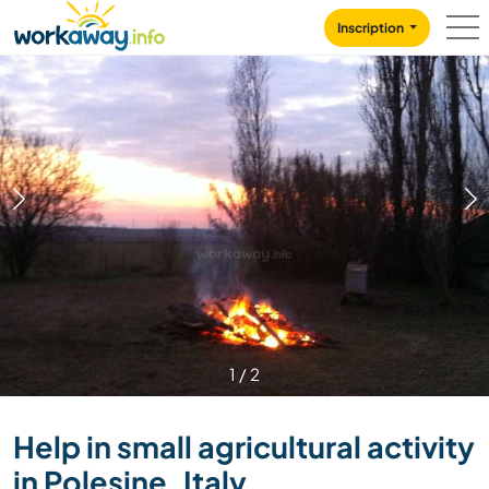
Skip to:
CONTENT
MAIN NAVIGATION
FOOTER
Inscription
1
/
2
Help in small agricultural activity
in Polesine, Italy