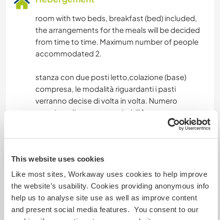
room with two beds, breakfast (bed) included,
the arrangements for the meals will be decided
from time to time. Maximum number of people
accommodated 2.
stanza con due posti letto,colazione (base)
compresa, le modalità riguardanti i pasti
verranno decise di volta in volta. Numero
massimo di persone ospitabili 1.
Autres infos...
This website uses cookies
the rather isolated and silent place lends itself to
Like most sites, Workaway uses cookies to help improve
those in search of contact with nature and with
the website’s usability. Cookies providing anonymous info
itself. Geographically, we are less than an hour
help us to analyse site use as well as improve content
from Venice, Bologna, Lake Garda, Mantua and
and present social media features. You consent to our
Scardovari