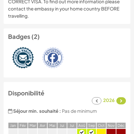
CORRECT VISA. To find out more information please
contact the embassy in your home country BEFORE
travelling.
Badges (2)
Disponibilité
2026
Séjour min. souhaité :
Pas de minimum
J
an
F
év
M
ar
A
vr
M
ai
J
ui
J
ui
A
oû
S
ep
O
ct
N
ov
D
éc