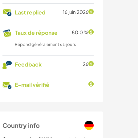
Last replied
16 juin 2026
Taux de réponse
80.0 %
Répond généralement ≤ 5 jours
Feedback
26
E-mail vérifié
Country info