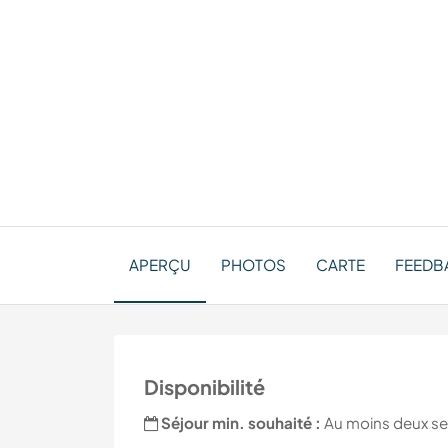
APERÇU
PHOTOS
CARTE
FEEDBA
Disponibilité
Séjour min. souhaité :
Au moins deux s