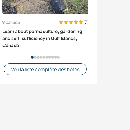
(7)
Canada
Royaume-Uni
Learn about permaculture, gardening
Help a marine c
and self-sufficiency in Gulf Islands,
Ullapool villag
Canada
Protected Area
Voir la liste complète des hôtes