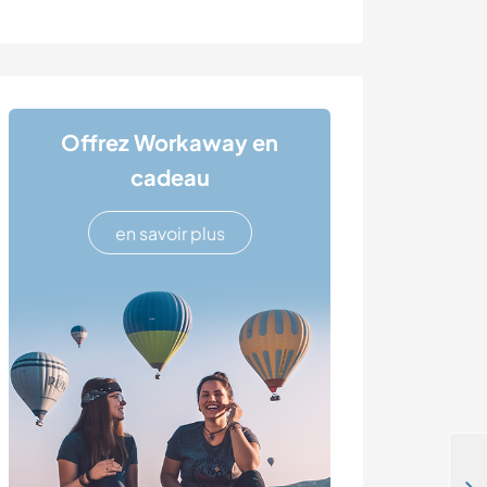
Offrez Workaway en
cadeau
en savoir plus