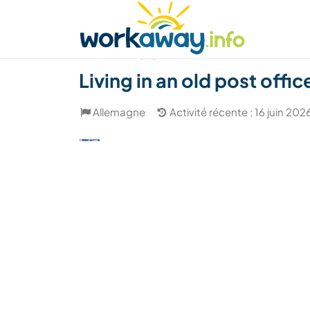
Skip to:
CONTENT
MAIN NAVIGATION
FOOTER
Trouver hôte
Covoyager
Fonctionneme
(13)
Living in an old post of
Allemagne
Activité récente : 16 juin 202