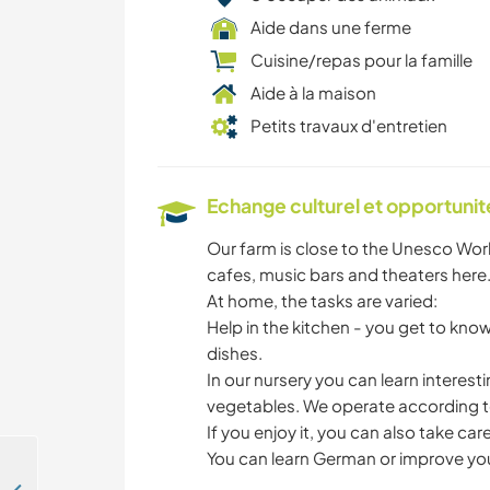
Aide dans une ferme
Cuisine/repas pour la famille
Aide à la maison
Petits travaux d'entretien
Echange culturel et opportuni
Our farm is close to the Unesco Wor
cafes, music bars and theaters here
At home, the tasks are varied:
Help in the kitchen - you get to kno
dishes.
In our nursery you can learn interest
vegetables. We operate according to
If you enjoy it, you can also take car
You can learn German or improve your 