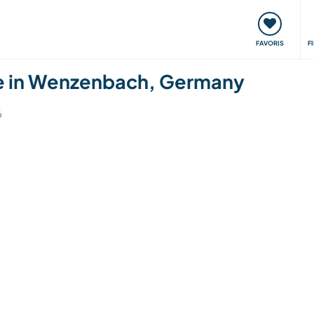
nt
Rencontres & Événements
Voyager, apprendre
FAVORIS
F
fice in Wenzenbach, Germany
6