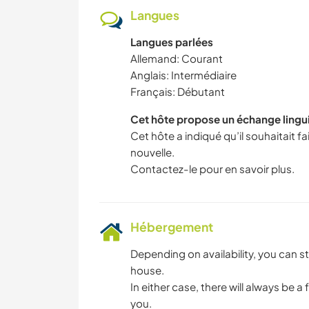
Langues
Langues parlées
Allemand: Courant
Anglais: Intermédiaire
Français: Débutant
Cet hôte propose un échange lingu
Cet hôte a indiqué qu’il souhaitait 
nouvelle.
Contactez-le pour en savoir plus.
Hébergement
Depending on availability, you can sta
house.
In either case, there will always be a 
you.