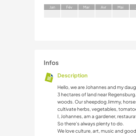
J
an
F
év
M
ar
A
vr
M
ai
Infos
Description
Hello, we are Johannes and my daught
3 hectares of land near Regensburg.
woods. Our sheepdog Jimmy, horses, c
cultivate herbs, vegetables, tomato
I, Johannes, am a gardener, restaur
So there's always plenty to do.
We love culture, art, music and goo