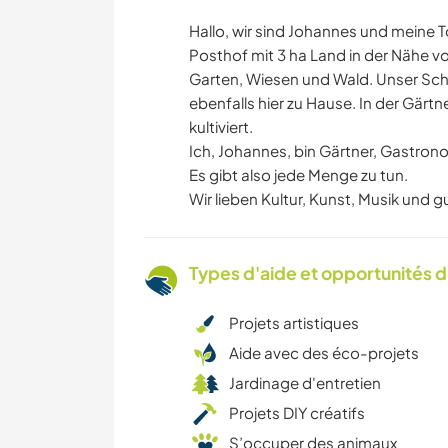
Hallo, wir sind Johannes und meine T
Posthof mit 3 ha Land in der Nähe v
Garten, Wiesen und Wald. Unser Sch
ebenfalls hier zu Hause. In der Gär
kultiviert.
Ich, Johannes, bin Gärtner, Gastron
Es gibt also jede Menge zu tun.
Wir lieben Kultur, Kunst, Musik und g
Types d'aide et opportunités 
Projets artistiques
Aide avec des éco-projets
Jardinage d'entretien
Projets DIY créatifs
S’occuper des animaux