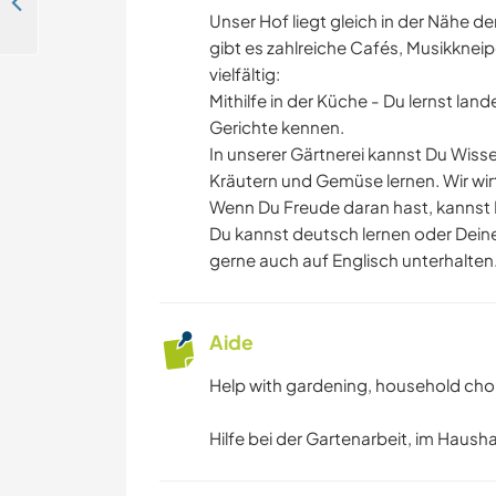
Help with projects in the garden and home close to the town Euskirchen, Germany
Unser Hof liegt gleich in der Nähe 
gibt es zahlreiche Cafés, Musikkneip
vielfältig:
Mithilfe in der Küche - Du lernst la
Gerichte kennen.
In unserer Gärtnerei kannst Du Wis
Kräutern und Gemüse lernen. Wir wir
Wenn Du Freude daran hast, kannst
Du kannst deutsch lernen oder Dein
gerne auch auf Englisch unterhalten
Aide
Help with gardening, household chor
Hilfe bei der Gartenarbeit, im Haus