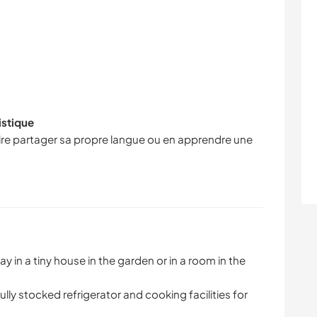
istique
faire partager sa propre langue ou en apprendre une
y in a tiny house in the garden or in a room in the
fully stocked refrigerator and cooking facilities for