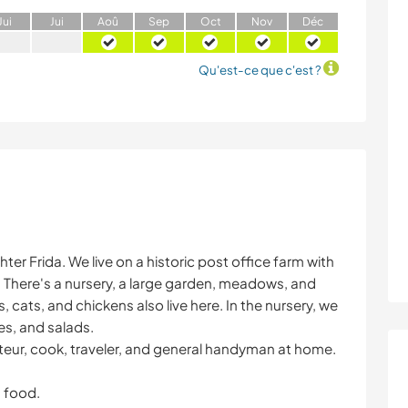
J
ui
J
ui
A
oû
S
ep
O
ct
N
ov
D
éc
Qu'est-ce que c'est ?
er Frida. We live on a historic post office farm with
 There's a nursery, a large garden, meadows, and
ats, and chickens also live here. In the nursery, we
es, and salads.
ateur, cook, traveler, and general handyman at home.
d food.