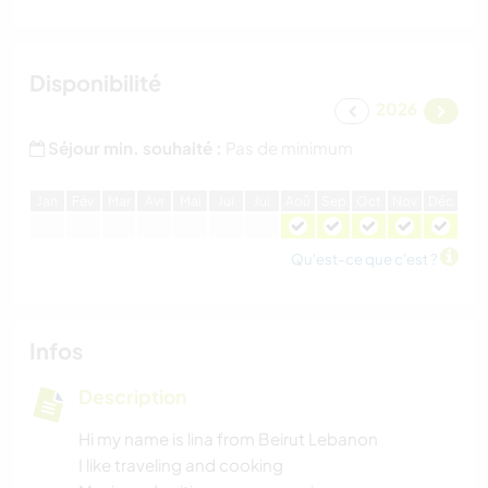
Disponibilité
2026
Séjour min. souhaité :
Pas de minimum
J
an
F
év
M
ar
A
vr
M
ai
J
ui
J
ui
A
oû
S
ep
O
ct
N
ov
D
éc
Qu'est-ce que c'est ?
Infos
Description
Hi my name is lina from Beirut Lebanon
I like traveling and cooking