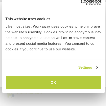
Accès Internet limité
Nous avons des animaux
Information for those planning to
This website uses cookies
visit Lebanon
Like most sites, Workaway uses cookies to help improve
Nous sommes fumeurs
the website’s usability. Cookies providing anonymous info
Due to the current situation you should check the latest
help us to analyse site use as well as improve content
foreign travel advice in your country before making any
Familles bienvenues
and present social media features. You consent to our
plans to travel to Lebanon.
cookies if you continue to use our website.
Combien de volontaires
JE COMPRENDS
pouvez-vous accueillir ?
Settings
Deux
Retourner à la liste complète des hôtes
OK
Mes animaux