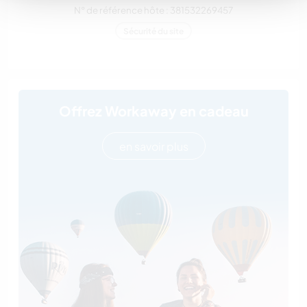
N° de référence hôte : 381532269457
Sécurité du site
Offrez Workaway en cadeau
en savoir plus