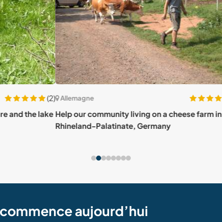
(2)
(7)
Allemagne
All
 lake
Help our community living on a cheese farm in
Learn
Rhineland-Palatinate, Germany
farm
e commence aujourd’hui