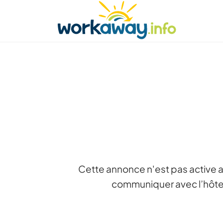
Skip to:
CONTENT
MAIN NAVIGATION
FOOTER
Trouver hôte
Covoyager
Fonctionneme
Cette annonce n'est pas active a
communiquer avec l’hôte 