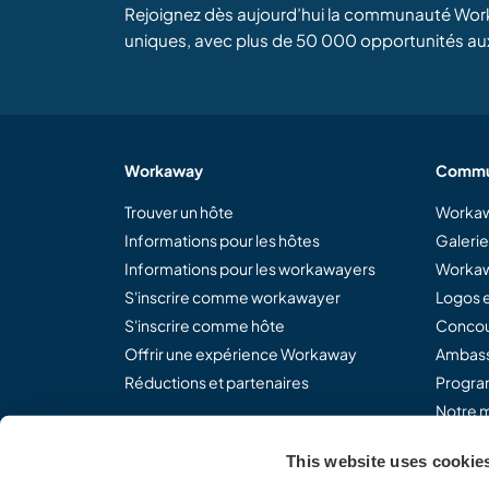
Rejoignez dès aujourd’hui la communauté Wor
uniques, avec plus de 50 000 opportunités au
Workaway
Commu
Trouver un hôte
Workaw
Informations pour les hôtes
Galeri
Informations pour les workawayers
Workaw
S'inscrire comme workawayer
Logos e
S'inscrire comme hôte
Concou
Offrir une expérience Workaway
Ambass
Réductions et partenaires
Program
Notre m
This website uses cookie