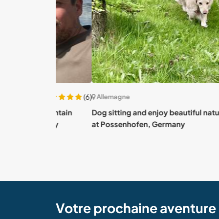
(6)
Allemagne
ul mountain
Dog sitting and enjoy beautiful nature and the
ermany
at Possenhofen, Germany
Votre prochaine aventur