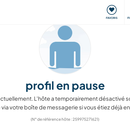
nt
Rencontres & Événements
Voyager, apprendre
FAVORIS
F
profil en pause
ctuellement. L'hôte a temporairement désactivé so
via votre boîte de messagerie si vous étiez déjà
(N° de référence hôte : 259975271621)