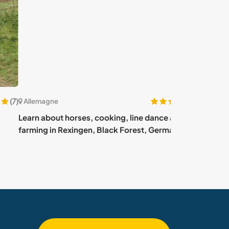
(84)
emagne
Allemagne
 about horses, cooking, line dance and
Join our beauti
ing in Rexingen, Black Forest, Germany