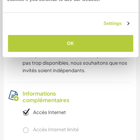
bike is very very difficult. We prefer to welcome
couples because not being too available, we
want our guests to be independent.
Settings
Il est indispensable de disposer d'une voiture car
nous sommes isolés, l'arrêt de bus est loin et
OK
l'accès en vélo très très sportif.
Nous préférons accueillir des couples car n'étant
pas trop disponibles, nous souhaitons que nos
invités soient indépendants.
Informations
complémentaires
Accès Internet
Accès Internet limité