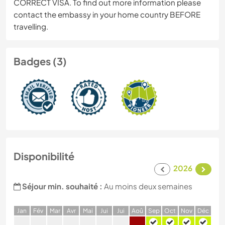
CORRECT VISA. To find out more information please
contact the embassy in your home country BEFORE
travelling.
Badges (3)
Disponibilité
2026
Séjour min. souhaité :
Au moins deux semaines
J
an
F
év
M
ar
A
vr
M
ai
J
ui
J
ui
A
oû
S
ep
O
ct
N
ov
D
éc