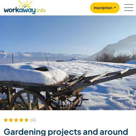
Skip to:
CONTENT
MAIN NAVIGATION
FOOTER
Inscription
1
/
12
(4)
Gardening projects and around