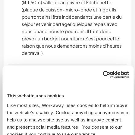
(lit 1.60m) salle d'eau privée et kitchenette
(plaque de cuisson- micro-onde et frigo). Ils
pourront ainsi être indépendants une partie du
séjour et venir partager quelques repas avec
nous quand nous le pourrons. Il faut donc
prévoir un budget nourriture (c'est pour cette
raison que nous demanderons moins d'heures
de travail).
Autres infos...
It is essential to have a car because we are
isolated, the bus stop is far and the access by
This website uses cookies
bike is very very difficult. We prefer to welcome
Like most sites, Workaway uses cookies to help improve
couples because not being too available, we
the website’s usability. Cookies providing anonymous info
want our guests to be independent.
help us to analyse site use as well as improve content
It is essential to have a car because we are
and present social media features. You consent to our
isolated, the bus stop is far and the access by
cookies if you continue to use our website.