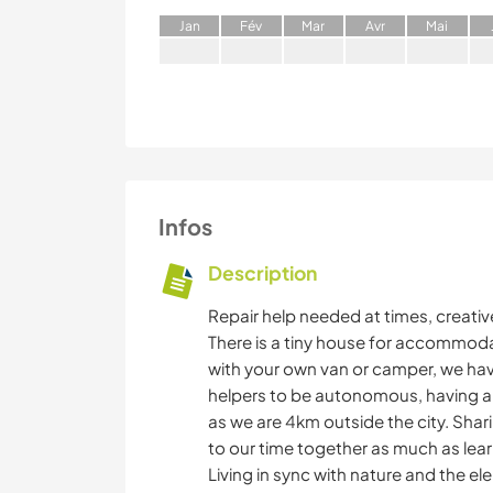
J
an
F
év
M
ar
A
vr
M
ai
Infos
Description
Repair help needed at times, creativ
There is a tiny house for accommoda
with your own van or camper, we have
helpers to be autonomous, having a c
as we are 4km outside the city. Sha
to our time together as much as lea
Living in sync with nature and the e