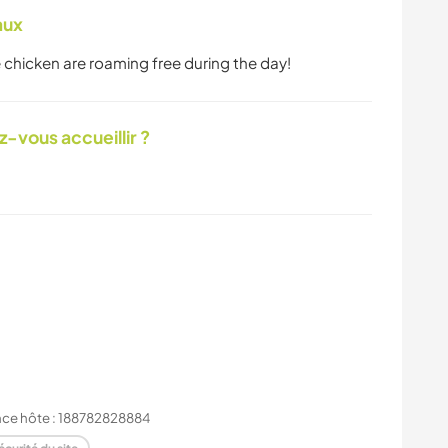
aux
chicken are roaming free during the day!
-vous accueillir ?
nce hôte : 188782828884