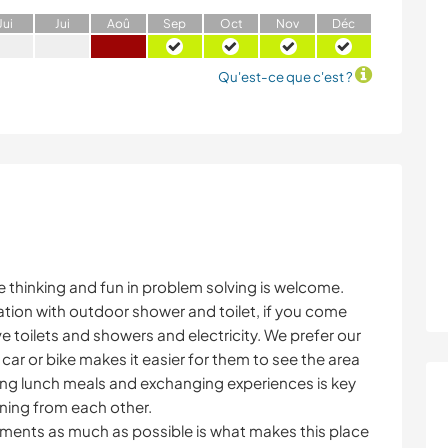
J
ui
J
ui
A
oû
S
ep
O
ct
N
ov
D
éc
Qu'est-ce que c'est ?
e thinking and fun in problem solving is welcome.
tion with outdoor shower and toilet, if you come
 toilets and showers and electricity. We prefer our
ar or bike makes it easier for them to see the area
ring lunch meals and exchanging experiences is key
rning from each other.
lements as much as possible is what makes this place