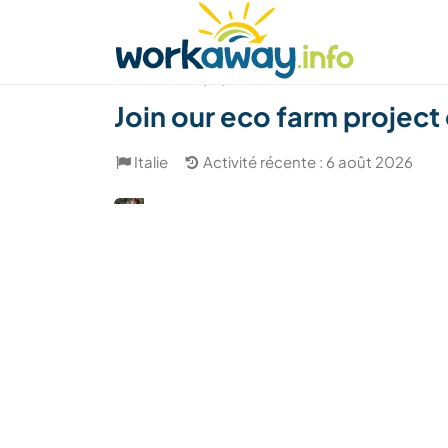
Skip to:
CONTENT
MAIN NAVIGATION
FOOTER
Trouver hôte
Covoyager
Fonctionneme
(18)
Join our eco farm project 
Italie
Activité récente : 6 août 2026