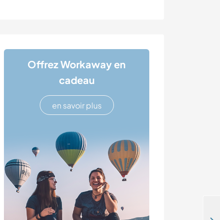
Offrez Workaway en
cadeau
en savoir plus