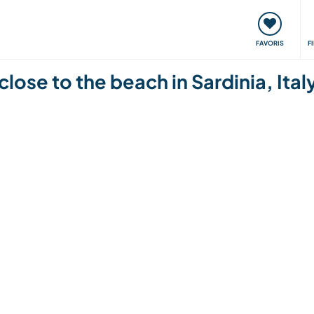
nt
Rencontres & Événements
Voyager, apprendre
FAVORIS
F
close to the beach in Sardinia, Ital