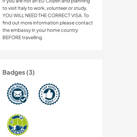
If you are not an EU Citizen and planning
to visit Italy to work, volunteer or study,
YOU WILL NEED THE CORRECT VISA. To
find out more information please contact
the embassy in your home country
BEFORE travelling.
Badges (3)