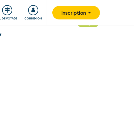
Communauté
S'impliquer
Sécurité
Inscription
IL DE VOYAGE
CONNEXION
mis à jour
y