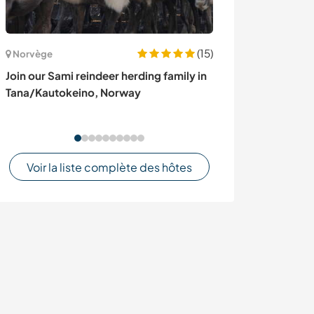
(15)
Norvège
Allemagne
Join our Sami reindeer herding family in
Young dog care 
Tana/Kautokeino, Norway
living in a sub
Hamburg, Ger
Voir la liste complète des hôtes