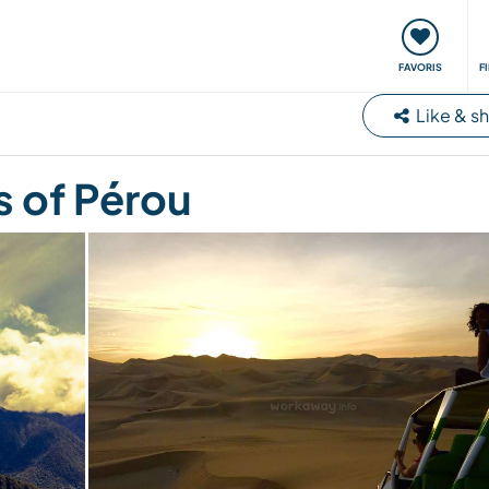
nt
Rencontres & Événements
Voyager, apprendre
FAVORIS
F
Like & s
 of Pérou