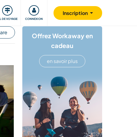
Communauté
S'impliquer
Sécurité
Inscription
IL DE VOYAGE
CONNEXION
hare
Offrez Workaway en
cadeau
en savoir plus