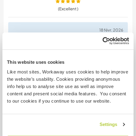
(Excellent )
18 févr. 2026
Laissé par l'hôte (
Join a community in a ...
) pour le
workawayer ()
ES; Gratitud enorme por compartir un pedacito de
camino con este hermoso ser en el proyecto. Ky
This website uses cookies
desde el primer minuto ha demostrado grandes
Like most sites, Workaway uses cookies to help improve
virtudes, amabilidad, cuidado, amor, respeto y
the website’s usability. Cookies providing anonymous
sobre todo voluntad genuina de servicio.
info help us to analyse site use as well as improve
Agradecemos profundamente tu presencia en el
content and present social media features. You consent
espacio hermano, ha sido muy divertido
to our cookies if you continue to use our website.
encontrarnos a compartir tanto en
… read more
Settings