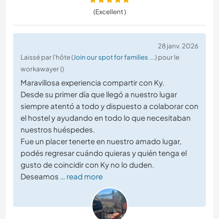
(Excellent )
28 janv. 2026
Laissé par l'hôte (
Join our spot for families ...
) pour le
workawayer ()
Maravillosa experiencia compartir con Ky.
Desde su primer día que llegó a nuestro lugar
siempre atentó a todo y dispuesto a colaborar con
el hostel y ayudando en todo lo que necesitaban
nuestros huéspedes.
Fue un placer tenerte en nuestro amado lugar,
podés regresar cuándo quieras y quién tenga el
gusto de coincidir con Ky no lo duden.
Deseamos
… read more