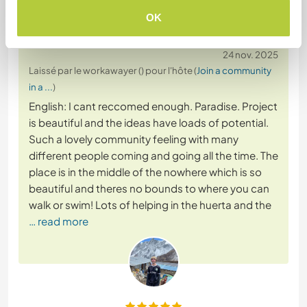
OK
(Excellent )
24 nov. 2025
Laissé par le workawayer () pour l'hôte (
Join a community
in a ...
)
English: I cant reccomed enough. Paradise. Project
is beautiful and the ideas have loads of potential.
Such a lovely community feeling with many
different people coming and going all the time. The
place is in the middle of the nowhere which is so
beautiful and theres no bounds to where you can
walk or swim! Lots of helping in the huerta and the
… read more