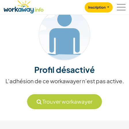
Skip to:
CONTENT
MAIN NAVIGATION
FOOTER
Inscription
Profil désactivé
L'adhésion de ce workawayer n’est pas active.
Trouver workawayer