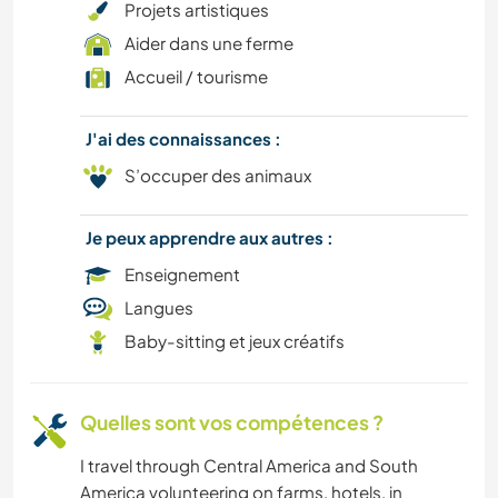
Projets artistiques
DESSIN ET PEINTURE
Aider dans une ferme
Accueil / tourisme
ÉVÉNEMENTS/VIE SOCIALE
DANSE
J'ai des connaissances :
S’occuper des animaux
CULTURE
Je peux apprendre aux autres :
CYCLISME
Enseignement
Langues
PLAGE
Baby-sitting et jeux créatifs
ART ET DESIGN
Quelles sont vos compétences ?
ANIMAUX
I travel through Central America and South
America volunteering on farms, hotels, in