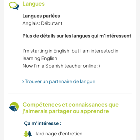
Langues
Langues parlées
DEV. DURABLE
Anglais: Débutant
VIDÉOGRAPHIE
Plus de détails sur les langues qui m'intéressent
VÉGÉTARIEN OU VÉGAN
I’m starting in English, but I am interested in
learning English
SPORTS NAUTIQUES
ÉCRITURE
Trouver un partenaire de langue
YOGA / BIEN-ÊTRE
Compétences et connaissances que
j'aimerais partager ou apprendre
MONTAGNE
Ça m'intéresse :
LANGUES
Jardinage d'entretien