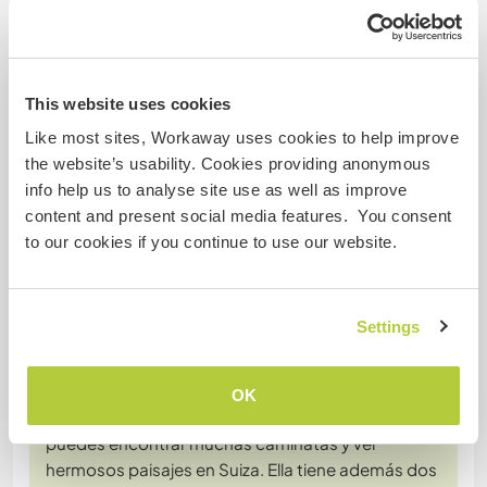
etc.
Mile still remembers you :-).
We wish you all the best and hope to see you
…
read more
This website uses cookies
Like most sites, Workaway uses cookies to help improve
the website’s usability. Cookies providing anonymous
info help us to analyse site use as well as improve
content and present social media features. You consent
to our cookies if you continue to use our website.
(Excellent )
21 oct. 2025
Laissé par le workawayer () pour l'hôte (
Babysitting and
Settings
around our ...
)
La experiencia en casa de Emilse ha sido increíble
ella vive en una zona o en un pueblito muy
OK
hermoso, no hay forma de aburrirte siempre
puedes encontrar muchas caminatas y ver
hermosos paisajes en Suiza. Ella tiene además dos