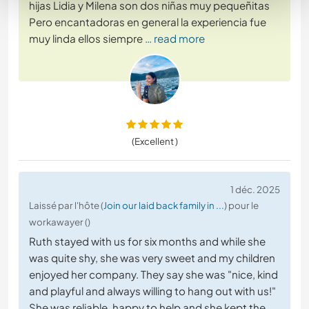
hijas Lidia y Milena son dos niñas muy pequeñitas
Pero encantadoras en general la experiencia fue
muy linda ellos siempre
… read more
(Excellent )
1 déc. 2025
Laissé par l'hôte (
Join our laid back family in ...
) pour le
workawayer ()
Ruth stayed with us for six months and while she
was quite shy, she was very sweet and my children
enjoyed her company. They say she was "nice, kind
and playful and always willing to hang out with us!"
She was reliable, happy to help and she kept the