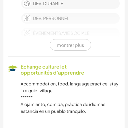
DEV. DURABLE
DEV. PERSONNEL
ÉVÉNEMENTS/VIE SOCIALE
montrer plus
ÉCRITURE
PHOTOGRAPHIE
Echange culturel et
opportunités d'apprendre
MUSIQUE
Accommodation, food, language practice, stay
in a quiet village.
LANGUES
******
Alojamiento, comida, práctica de idiomas,
HISTOIRE
estancia en un pueblo tranquilo.
DESSIN ET PEINTURE