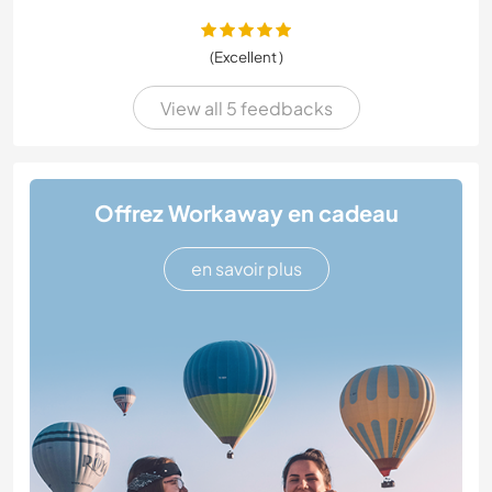
(Excellent )
View all 5 feedbacks
Offrez Workaway en cadeau
en savoir plus