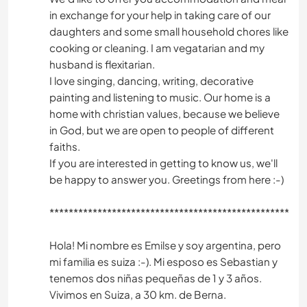
in exchange for your help in taking care of our
daughters and some small household chores like
cooking or cleaning. I am vegatarian and my
husband is flexitarian.
I love singing, dancing, writing, decorative
painting and listening to music. Our home is a
home with christian values, because we believe
in God, but we are open to people of different
faiths.
If you are interested in getting to know us, we'll
be happy to answer you. Greetings from here :-)
*****************************************************
Hola! Mi nombre es Emilse y soy argentina, pero
mi familia es suiza :-). Mi esposo es Sebastian y
tenemos dos niñas pequeñas de 1 y 3 años.
Vivimos en Suiza, a 30 km. de Berna.