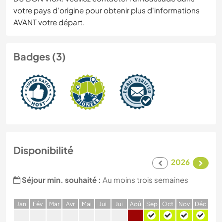
votre pays d’origine pour obtenir plus d'informations
AVANT votre départ.
Badges (3)
Disponibilité
2026
Séjour min. souhaité :
Au moins trois semaines
J
an
F
év
M
ar
A
vr
M
ai
J
ui
J
ui
A
oû
S
ep
O
ct
N
ov
D
éc