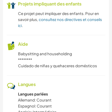
Projets impliquant des enfants
BRICOLAGE / ARTISANAT
Ce projet peut impliquer des enfants. Pour en
savoir plus,
consultez nos directives et conseils
LIVRES
ici
.
ART ET DESIGN
Aide
NATURE
Babysitting and householding
********
DANSE
Cuidado de niñas y quehaceres domésticos
CYCLISME
Langues
Langues parlées
Allemand: Courant
Espagnol: Courant
Anglais: Intermédiaire