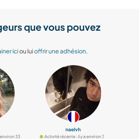
ageurs que vous pouvez
iner ici
ou lui
offrir une adhésion
.
naelvh
on 33
Activité récente : il y a environ 34
Activité réc