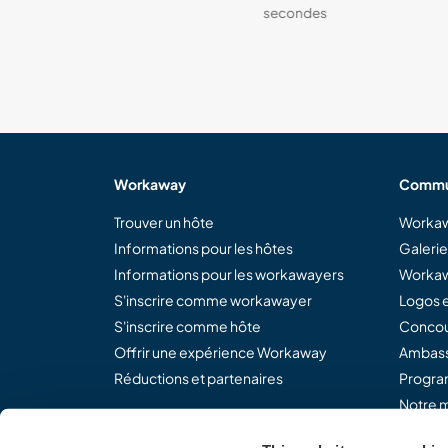
secondes
Workaway
Commu
Trouver un hôte
Workaw
Informations pour les hôtes
Galeri
Informations pour les workawayers
Workaw
S'inscrire comme workawayer
Logos e
S'inscrire comme hôte
Concou
Offrir une expérience Workaway
Ambass
Réductions et partenaires
Program
Notre m