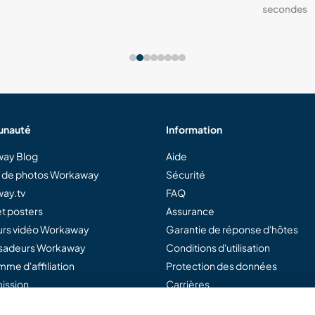
secondes
nauté
Information
ay Blog
Aide
e de photos Workaway
Sécurité
ay.tv
FAQ
t posters
Assurance
rs vidéo Workaway
Garantie de réponse d'hôtes
adeurs Workaway
Conditions d'utilisation
me d'affiliation
Protection des données
ission
Carrières