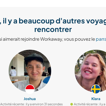
, il y a beaucoup d'autres voy
rencontrer
i aimerait rejoindre Workaway, vous pouvez le
parra
Joshua
Klara
é récente : il y a environ 31 secondes
Activité récente : il y a envir