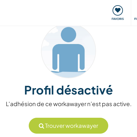
nt
Rencontres & Événements
Voyager, apprendre
FAVORIS
F
Profil désactivé
L'adhésion de ce workawayer n’est pas active.
Trouver workawayer