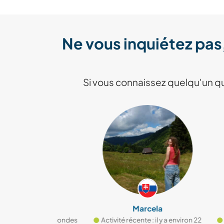
Ne vous inquiétez pas
Si vous connaissez quelqu'un qu
Marcela
 environ 17 secondes
Activité récente : il y a environ 22
Activit