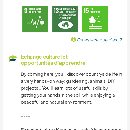
ANIMAUX
MONTAGNE
NATURE
Qu'est-ce que c'est ?
CAMPING
Echange culturel et
opportunités d'apprendre
ACTIVITÉS EN PLEIN AIR
By coming here, you’ll discover countryside life in
RANDONNÉE
a very hands-on way: gardening, animals, DIY
projects… You’ll learn lots of useful skills by
getting your hands in the soil, while enjoying a
peaceful and natural environment.
----
En venant ici, tu découvriras la vie à la campagne