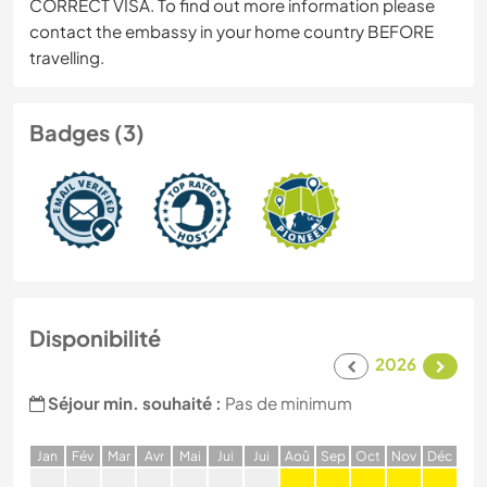
CORRECT VISA. To find out more information please
contact the embassy in your home country BEFORE
travelling.
Badges (3)
Disponibilité
2026
Séjour min. souhaité :
Pas de minimum
J
an
F
év
M
ar
A
vr
M
ai
J
ui
J
ui
A
oû
S
ep
O
ct
N
ov
D
éc