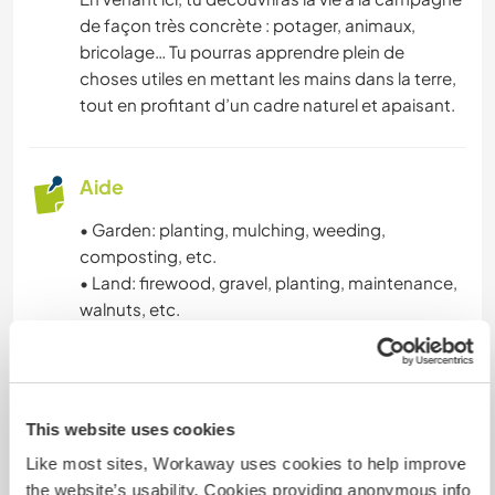
de façon très concrète : potager, animaux,
bricolage… Tu pourras apprendre plein de
choses utiles en mettant les mains dans la terre,
tout en profitant d’un cadre naturel et apaisant.
Aide
• Garden: planting, mulching, weeding,
composting, etc.
• Land: firewood, gravel, planting, maintenance,
walnuts, etc.
• Animals: feeding, cleaning and maintaining the
shelters, etc.
• Potager : plantations, paillage, désherbage,
This website uses cookies
compostage, etc.
Like most sites, Workaway uses cookies to help improve
• Terrain : bois de chauffage, gravier, plantations,
the website’s usability. Cookies providing anonymous info
entretien, noix, etc.