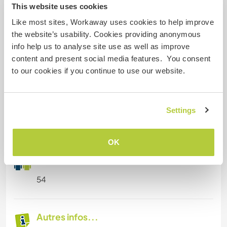
interested in living a more organic and
This website uses cookies
sustainable lifestyle so like to look at natural
Like most sites, Workaway uses cookies to help improve
alternatives, organic products, trying to learn to
the website’s usability. Cookies providing anonymous
grow things and make things for myself from
info help us to analyse site use as well as improve
scratch like natural beauty products although
content and present social media features. You consent
this can be hard to do whilst travelling as I can't
to our cookies if you continue to use our website.
bring all my products, utensils with me. I currently
work as a digital nomad for myself and I have a
website that sells children's language books and
some language resources (for Pacific Islands
Settings
languages).
OK
Âge
54
Autres infos...