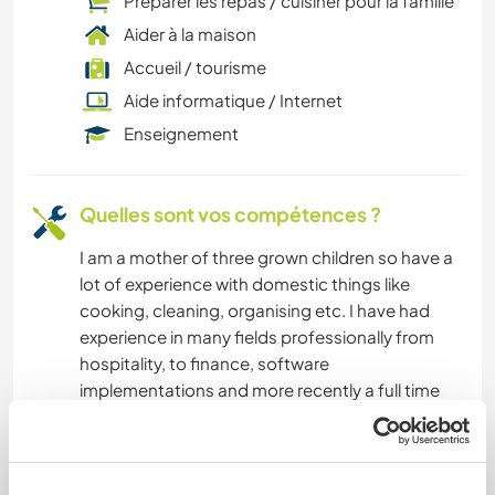
Préparer les repas / cuisiner pour la famille
Aider à la maison
LIVRES
Accueil / tourisme
BÉNÉVOLAT
Aide informatique / Internet
Enseignement
PLAGE
Quelles sont vos compétences ?
ART ET DESIGN
I am a mother of three grown children so have a
ANIMAUX
lot of experience with domestic things like
cooking, cleaning, organising etc. I have had
experience in many fields professionally from
hospitality, to finance, software
implementations and more recently a full time
carer for my elderly parents during covid. I am a
kind of do it yourself person so like to try my
hand at most things. Recently I have become