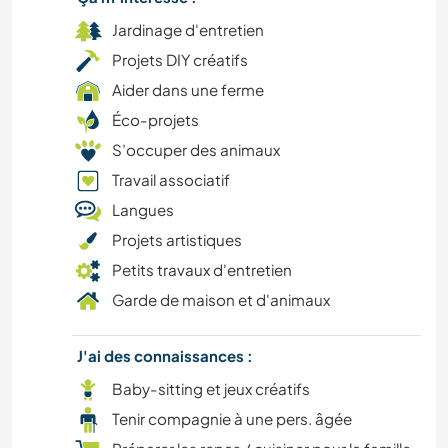
PHOTOGRAPHIE
Jardinage d'entretien
Projets DIY créatifs
MUSIQUE
Aider dans une ferme
Éco-projets
LANGUES
S’occuper des animaux
FERME
Travail associatif
Langues
JARDINAGE
Projets artistiques
Petits travaux d'entretien
HISTOIRE
Garde de maison et d'animaux
DESSIN ET PEINTURE
J'ai des connaissances :
BRICOLAGE / ARTISANAT
Baby-sitting et jeux créatifs
Tenir compagnie à une pers. âgée
CULTURE