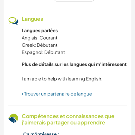
ÉCRITURE
Langues
Langues parlées
TECHNOLOGIE
Anglais: Courant
Greek: Débutant
DEV. DURABLE
Espagnol: Débutant
DEV. PERSONNEL
Plus de détails sur les langues qui m'intéressent
POLITIQUE/JUSTICE SOCIALE
NATURE
Trouver un partenaire de langue
ARTS DU SPECTACLE
Compétences et connaissances que
j'aimerais partager ou apprendre
ANIMAUX DE COMPAGNIE
Ça m'intéresse :