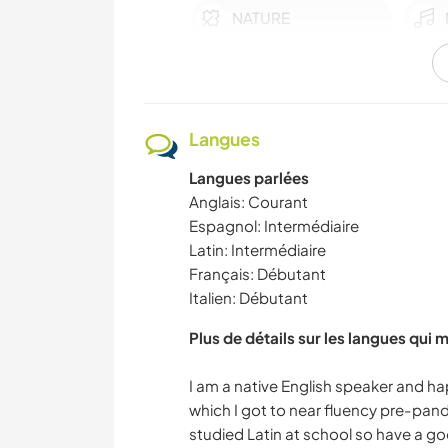
NATURE
MONTAGNE
AUTO-STOP
Langues
FERME
Langues parlées
Anglais: Courant
Espagnol: Intermédiaire
BRICOLAGE /
Latin: Intermédiaire
ARTISANAT
Français: Débutant
Italien: Débutant
LIVRES
Plus de détails sur les langues qui 
ART ET DESIGN
I am a native English speaker and h
which I got to near fluency pre-pand
studied Latin at school so have a 