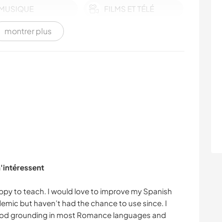
MUSIQUE
FILMS ET TÉLÉ
montrer plus
LANGUES
LGBT+
HISTOIRE
JARDINAGE
DESSIN ET PEINTURE
DANSE
CULTURE
MENUISERIE
PLAGE
ASTRONOMIE
m'intéressent
ANIMAUX
SPORTS
D'AVENTURE
appy to teach. I would love to improve my Spanish
emic but haven’t had the chance to use since. I
good grounding in most Romance languages and