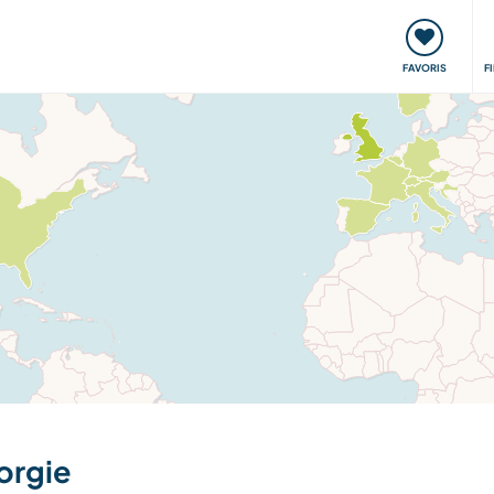
nt
Rencontres & Événements
Voyager, apprendre
FAVORIS
F
orgie