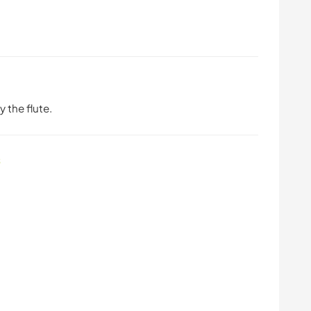
 the flute.
s