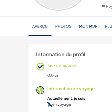
Ro
APERÇU
PHOTOS
MON MUR
PL
Information du profil
Taux de réponse
0.0 %
Information de voyage
Actuellement, je suis
en voyage