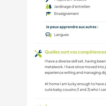
Jardinage d'entretien
Enseignement
Je peux apprendre aux autres :
Langues
Quelles sont vos compétences
I have a diverse skill set, having be
metalwork. I have since moved into j
experience writing and managing dig
At home I am lucky enough to have a 
cute baby cousins (1 and 3) who I c