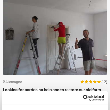
4)
(12)
Allemagne
Looking for gardening help and to restore our old farm
W
house in Brandenburg, Germany