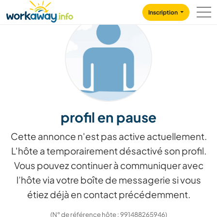
Skip to:
CONTENT
MAIN NAVIGATION
FOOTER
Inscription
profil en pause
Cette annonce n'est pas active actuellement.
L'hôte a temporairement désactivé son profil.
Vous pouvez continuer à communiquer avec
l’hôte via votre boîte de messagerie si vous
étiez déjà en contact précédemment.
(N° de référence hôte : 991488265946)