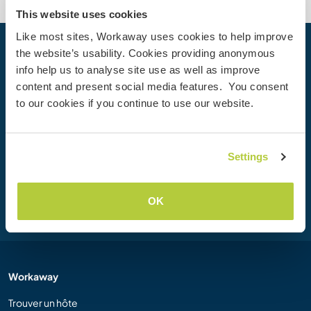
This website uses cookies
Like most sites, Workaway uses cookies to help improve
the website’s usability. Cookies providing anonymous
Votre prochaine aventure commence
info help us to analyse site use as well as improve
aujourd’hui
content and present social media features. You consent
Rejoignez dès aujourd’hui la communauté Workaway et
to our cookies if you continue to use our website.
vivez des expériences de voyage uniques, avec plus de 50
000 opportunités aux quatre coins du monde.
Settings
Inscription
OK
Workaway
Trouver un hôte