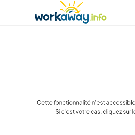
Skip to:
CONTENT
MAIN NAVIGATION
FOOTER
Trouver hôte
Covoyager
Fonctionneme
Cette fonctionnalité n'est accessible
Si c'est votre cas, cliquez su