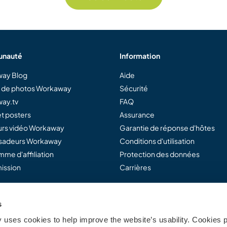
nauté
Information
ay Blog
Aide
e de photos Workaway
Sécurité
ay.tv
FAQ
t posters
Assurance
rs vidéo Workaway
Garantie de réponse d'hôtes
adeurs Workaway
Conditions d'utilisation
me d'affiliation
Protection des données
ission
Carrières
s
away...
uses cookies to help improve the website’s usability. Cookies p