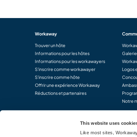
Workaway
Commu
Trouver un hôte
Workaw
Informations pour les hôtes
Galeri
Informations pour les workawayers
Workaw
S'inscrire comme workawayer
Logos e
S'inscrire comme hôte
Concou
Offrir une expérience Workaway
Ambass
Réductions et partenaires
Program
Notre m
This website uses cookie
Partagez le concept Work
Like most sites, Workaway 