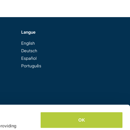
Langue
English
Deutsch
Español
Português
OK
roviding